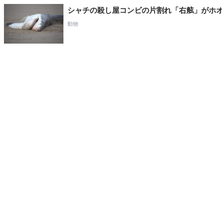
シャチの殺し屋コンビの片割れ「右舷」がホ
動物