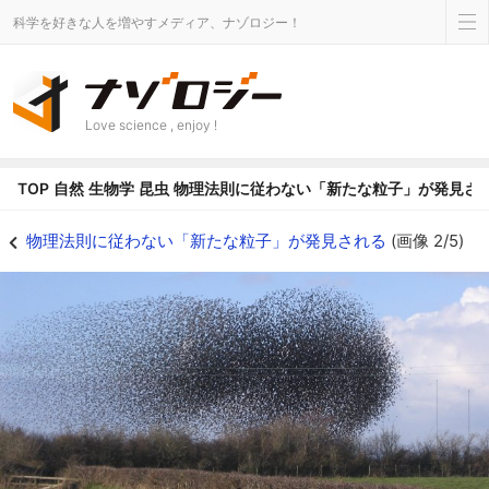
科学を好きな人を増やすメディア、ナゾロジー！
Love science , enjoy !
TOP
自然
生物学
昆虫
物理法則に従わない「新たな粒子」が発見さ
鳥のアクティブマター - ナゾロジー
物理法則に従わない「新たな粒子」が発見される
(画像 2/5)