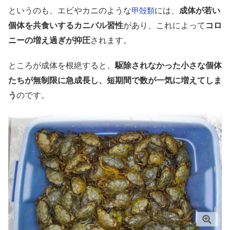
というのも、エビやカニのような
には、
成体が若い
甲殻類
個体を共食いするカニバル習性
があり、これによって
コロ
ニーの増え過ぎが抑圧
されます。
ところが成体を根絶すると、
駆除されなかった小さな個体
たちが無制限に急成長し、短期間で数が一気に増えてしま
う
のです。