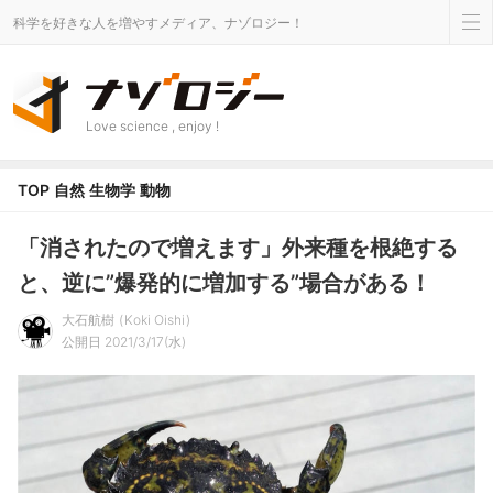
科学を好きな人を増やすメディア、ナゾロジー！
Love science , enjoy !
TOP
自然
生物学
動物
「消されたので増えます」外来種を根絶する
と、逆に”爆発的に増加する”場合がある！
大石航樹
Koki Oishi
公開日 2021/3/17(水)