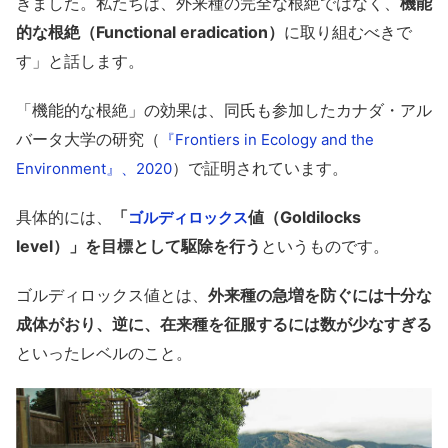
きました。私たちは、外来種の完全な根絶ではなく、
機能
的な根絶（Functional eradication）
に取り組むべきで
す」と話します。
「機能的な根絶」の効果は、同氏も参加したカナダ・アル
バータ大学の研究（
『Frontiers in Ecology and the
）で証明されています。
Environment』、2020
具体的には、
「
値（Goldilocks
ゴルディロックス
level）」を目標として駆除を行う
というものです。
ゴルディロックス値とは、
外来種の急増を防ぐには十分な
成体がおり、逆に、在来種を征服するには数が少なすぎる
といったレベルのこと。