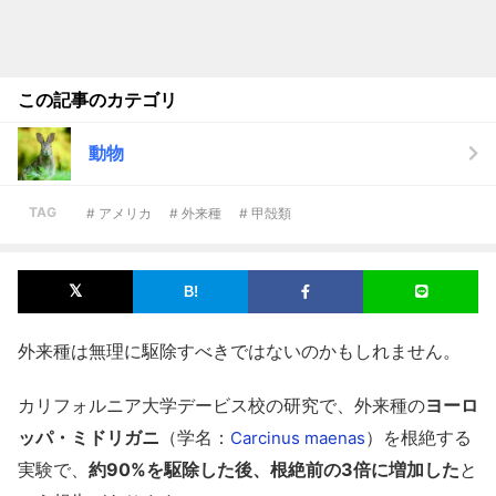
この記事のカテゴリ
動物
TAG
# アメリカ
# 外来種
# 甲殻類
外来種は無理に駆除すべきではないのかもしれません。
カリフォルニア大学デービス校の研究で、外来種の
ヨーロ
ッパ・ミドリガニ
（学名：
）を根絶する
Carcinus maenas
実験で、
約90%を駆除した後、根絶前の3倍に増加した
と