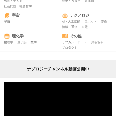
教育・子ども
歴史・考古学
古生物
社会問題・社会哲学
宇宙
テクノロジー
宇宙
AI・人工知能
ロボット
交通
情報・通信
家電
理化学
その他
物理学
量子論
数学
サブカル・アート
おもちゃ
プロダクト
ナゾロジーチャンネル動画公開中