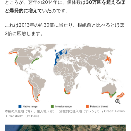
ところが、翌年の2014年に、個体数は
30万匹を超えるほ
ど爆発的に増えていた
のです。
これは2013年の約30倍に当たり、根絶前と比べるとほぼ
3倍に匹敵します。
本種の原産地（青）、侵入地（緑）、潜在的な侵入地（オレンジ） / Credit:
Edwin
D. Grosholz , UC Davis