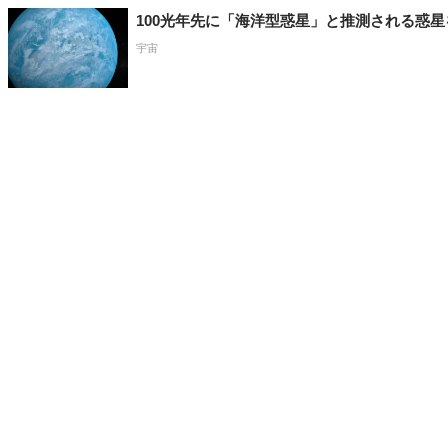
100光年先に「海洋型惑星」と推測される惑
宇宙