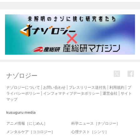
ナゾロジー
ナゾロジーについて
|
お問い合わせ
|
プレスリリース送付先
|
利用規約
|
プ
ライバシーポリシー
|
インフォマティブデータポリシー
|
運営会社
|
サイト
マップ
kusuguru
media
アニメ情報［にじめん］
科学ニュース［ナゾロジー］
メンタルケア［ココロジー］
心理テスト［シンリ］