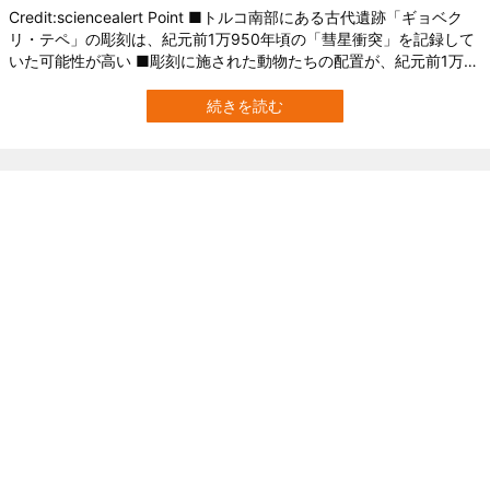
Credit:sciencealert Point ■トルコ南部にある古代遺跡「ギョベク
リ・テペ」の彫刻は、紀元前1万950年頃の「彗星衝突」を記録して
いた可能性が高い ■彫刻に施された動物たちの配置が、紀元前1万
950年頃の天体の星座と一致した ■この時期は「ヤンガードリア
ス」という氷河期が始まっており、彗星の衝突がその原因であると
続きを読む
考えられる 古代彫刻の暗号は、なんと「彗星衝突」の記録だった!…