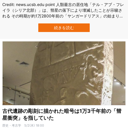
Credit: news.ucsb.edu point 人類最古の居住地「テル・アブ・フレ
イラ（シリア北部）」は、彗星の落下により壊滅したことが示唆さ
れる その時期が約1万2800年前の「ヤンガードリアス」の始まりと
リンクしていることが判明 本研究は、ヤンガードリアスの発生原因
が、彗星の落下にあることを示すものとしても重要 シリア北部にあ
続きを読む
る古代遺跡「テル・アブ・フレイラ」は、人類が居住した世界…
古代遺跡の彫刻に描かれた暗号は1万3千年前の「彗
星衝突」を指していた
歴史・考古学
5/2(木) 18:00