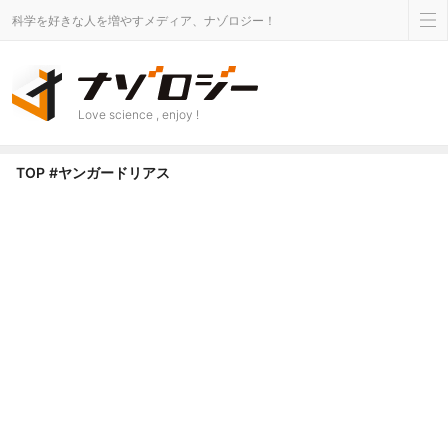
科学を好きな人を増やすメディア、ナゾロジー！
Love science , enjoy !
ヤンガードリアス タグのニュース - ナゾロジー
TOP
#ヤンガードリアス