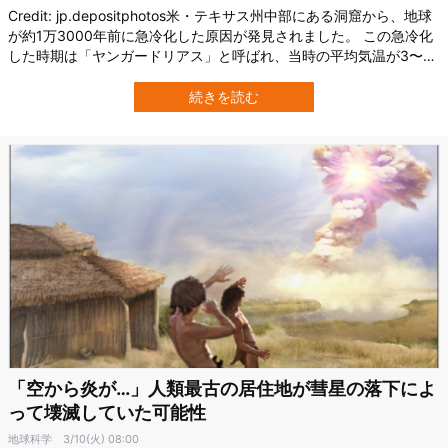
Credit: jp.depositphotos米・テキサス州中部にある洞窟から、地球
が約1万3000年前に急冷化した原因が発見されました。 この急冷化
した時期は「ヤンガードリアス」と呼ばれ、当時の平均気温が3〜5
度も下がったと言われます。 これまでは隕石の衝突が原因とされて
いましたが、研究チームによると、火山噴火が急冷化を引き起こし
続きを読む
た痕跡が見つかったとのことです。 研究は、テキサス州のヒュース
ト…
「空から炎が…」人類最古の居住地が彗星の落下によ
って壊滅していた可能性
地球科学
3/10(火) 08:00