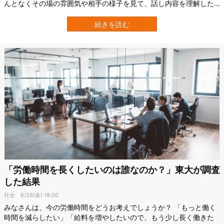
んとなくその場の雰囲気や相手の様子を見て、話し内容を理解した
り、話し方に変化を付けています。 真面目な会議中にずっとヘラヘ
ラしているということはないですし、偉い人にタメ語で話しかける
続きを読む
ということも普通はしません。 「お腹空かない？」と聞かれて、自
分の空腹状態を聞かれているのではな…
「労働時間を長くしたいのは誰なのか？」東大が調査
した結果
社会
6/26(金) 18:00
みなさんは、今の労働時間をどうお考えでしょうか？ 「もっと働く
時間を減らしたい」「給料を増やしたいので、もう少し長く働きた