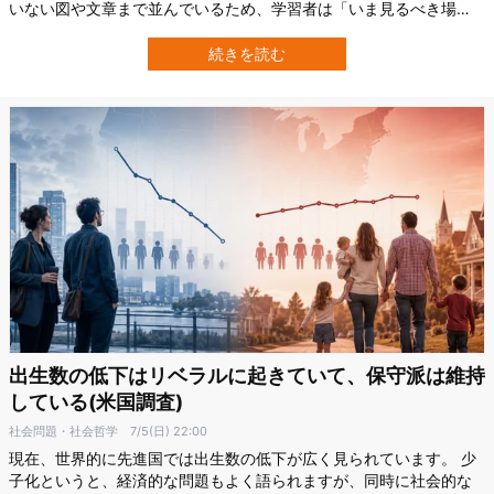
いない図や文章まで並んでいるため、学習者は「いま見るべき場
所」を自分で探さなければなりません。 東京理科大学の研究チーム
は、説明に合わせて情報を小出しにする方が、視線を重要な箇所へ
続きを読む
導き、学習後のテスト成績も高めることを明らかにしました。 研究
成果は2026年6月25日付で、国際…
出生数の低下はリベラルに起きていて、保守派は維持
している(米国調査)
社会問題・社会哲学
7/5(日) 22:00
現在、世界的に先進国では出生数の低下が広く見られています。 少
子化というと、経済的な問題もよく語られますが、同時に社会的な