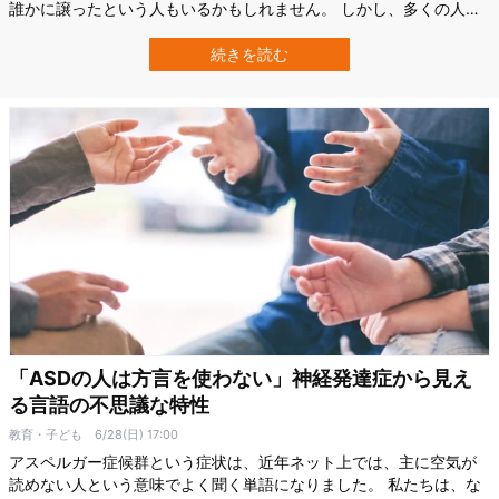
誰かに譲ったという人もいるかもしれません。 しかし、多くの人の
答えはもっと拍子抜けするものでした。 それは「とりあえず、何も
しないで持っておく」です。 アメリカの消費者4000人を対象にした
続きを読む
新しい研究では、使い終えた電子機器の行き先として最も多かった
のが「保管」だったことが明ら…
「ASDの人は方言を使わない」神経発達症から見え
る言語の不思議な特性
教育・子ども
6/28(日) 17:00
アスペルガー症候群という症状は、近年ネット上では、主に空気が
読めない人という意味でよく聞く単語になりました。 私たちは、な