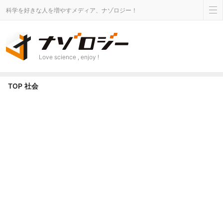
科学を好きな人を増やすメディア、ナゾロジー！
Love science , enjoy !
社会 カテゴリのニュース - ナゾロジー
TOP
社会