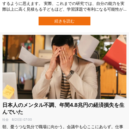
するように思えます。 実際、これまでの研究では、自分の能力を実
際以上に高く見積もる子どもほど、学習課題で有利になる可能性が
指摘されてきました。 しかし北京師範大学（Beijing Normal
University）の研究チームが過去の研究を再検証したところ、記憶課
続きを読む
題で報告されていた優位は、子どもの自信そのものではなく、参加
者の分け方と「…
日本人のメンタル不調、年間4.8兆円の経済損失を生
んでいた
社会
8/2(日) 07:00
朝、憂うつな気分で職場に向かう。会議中も心ここにあらず。仕事