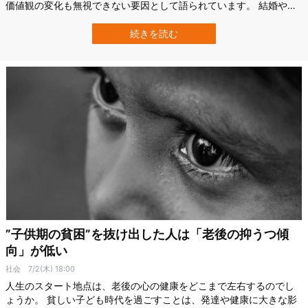
価値観の変化も無視できない要因として語られています。 結婚や出
産を避け「自分の時間を大切にする」、こうした考えの人は主に政
治的には左派(リベラル)寄りに多いと言われており、実際多くの研究
続きを読む
がその相関を報告しています。 しかしリベラルな人ほど子供を作ら
ないなら、将来的にはこの価値観…
”子供期の貧困”を抜け出した人は「老後の抑うつ傾
向」が低い
社会
7/2(木) 18:00
人生のスタート地点は、老後の心の健康をどこまで左右するのでし
ょうか。 貧しい子ども時代を過ごすことは、発達や健康に大きな影