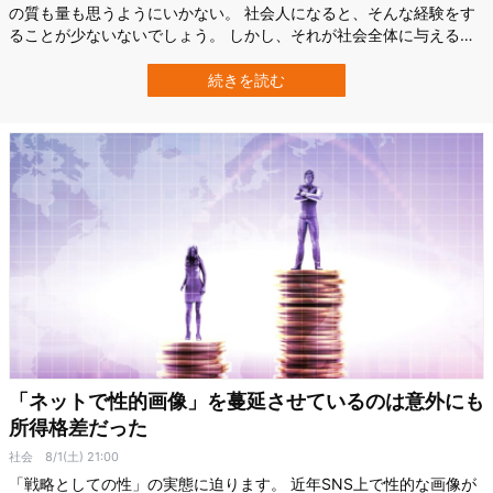
の質も量も思うようにいかない。 社会人になると、そんな経験をす
ることが少ないないでしょう。 しかし、それが社会全体に与える影
響となるとどうでしょうか？ 横浜市立大学大学院の研究によると、
働く人々のメンタル不調が日本全体で年間約4.8兆円もの経済的損失
続きを読む
を生み出しているという。 これは国内総生産（GDP）の約1.1％に相
当し、精神疾患の医療費…
「ネットで性的画像」を蔓延させているのは意外にも
所得格差だった
社会
8/1(土) 21:00
「戦略としての性」の実態に迫ります。 近年SNS上で性的な画像が