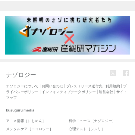
ナゾロジー
ナゾロジーについて
|
お問い合わせ
|
プレスリリース送付先
|
利用規約
|
プ
ライバシーポリシー
|
インフォマティブデータポリシー
|
運営会社
|
サイト
マップ
kusuguru
media
アニメ情報［にじめん］
科学ニュース［ナゾロジー］
メンタルケア［ココロジー］
心理テスト［シンリ］