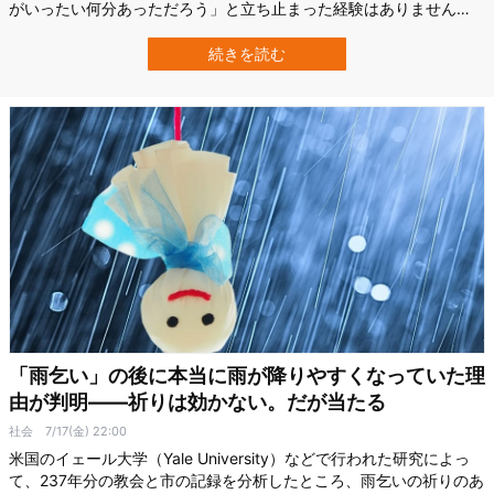
がいったい何分あっただろう」と立ち止まった経験はありません
か。 横浜市立大学（YCU）で行われた研究によって、この“モヤモ
ヤ”をたった６つの質問で数値化できる日本語版「主観的時間貧困尺
続きを読む
度」が開発されました。 仕事・家事・育児に追われる私たちの「時
間が足りない！」という感覚を点数化し…
「雨乞い」の後に本当に雨が降りやすくなっていた理
由が判明――祈りは効かない。だが当たる
社会
7/17(金) 22:00
米国のイェール大学（Yale University）などで行われた研究によっ
て、237年分の教会と市の記録を分析したところ、雨乞いの祈りのあ