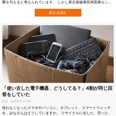
響を与えると考えられています。 しかし東京都健康長寿医療センタ
ーの新たな研究は、たとえ子ども時代に経済的困難があっても、そ
の後の人生で困難が和らいでいた人では、高齢期の抑うつ傾向が低
続きを読む
いという関連を示しました。 この成果は、2026年4月5日に国際学
術誌『Journal of E…
「使い古した電子機器、どうしてる？」4割が同じ回
答をしていた
社会
6/29(月) 22:00
使わなくなったスマホやパソコン、タブレット、スマートウォッチ
を、みなさんはどうしていますか。 リサイクルに出した、売った、