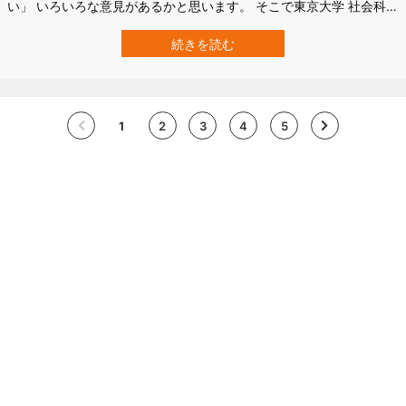
い」 いろいろな意見があるかと思います。 そこで東京大学 社会科学
研究所のチームは、「働き方とライフスタイルの変化に関する全国
調査」、通称「東大社研パネル調査」を実施。 その結果として、労
続きを読む
働時間を長くしたいと考えている人の割合やその理由を明らかにし
ました。 労働時間を長くしたい…
1
2
3
4
5