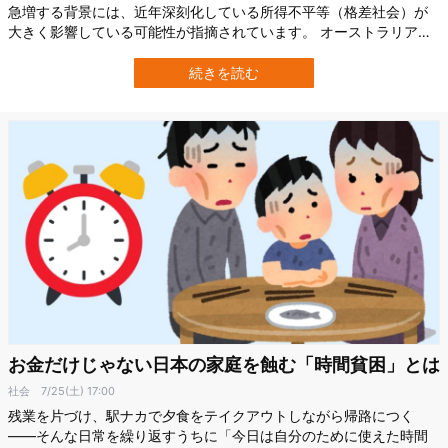
急増する背景には、近年深刻化している所得不平等（格差社会）が
大きく影響している可能性が指摘されています。 オーストラリアの
ニューサウスウェールズ大学（UNSW）のBlakeらの画期的な研究に
よって、地域や国家の所得格差が拡大すればするほど女性が自発的
続きを読む
に“セクシュアルな画像”を投稿する割合が高まることが示唆され、こ
れまでの「ジェンダー不…
お金だけじゃない日本の家庭を蝕む「時間貧困」とは
社会
7/25(土) 17:00
残業を片づけ、駅ナカで夕食をテイクアウトしながら帰路につく
――そんな日常を繰り返すうちに「今日は自分のために使えた時間