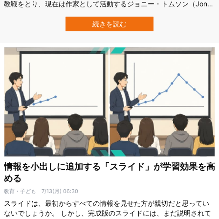
教鞭をとり、現在は作家として活動するジョニー・トムソン（Jonny
Thomson）氏は「読書に大きく分けて3タイプの読み方がある」と
いいます。 その3つとは、 「拾い読み」「流し読み」「精読」 で
続きを読む
す。 そしてトムソン氏によれば、デジタルコンテンツに囲まれた現
代人は、知らないう…
情報を小出しに追加する「スライド」が学習効果を高
める
教育・子ども
7/13(月) 06:30
スライドは、最初からすべての情報を見せた方が親切だと思ってい
ないでしょうか。 しかし、完成版のスライドには、まだ説明されて