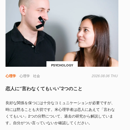
PSYCHOLOGY
心理学
心理学
社会
2026.08.06 THU
恋人に“言わなくてもいい”2つのこと
良好な関係を保つには十分なコミュニケーションが必要ですが、
時には黙ることも大切です。米心理学者は恋人にあえて「言わな
くてもいい」2つの分野について、過去の研究から解説していま
す。自分がつい言っていないか確認してください。