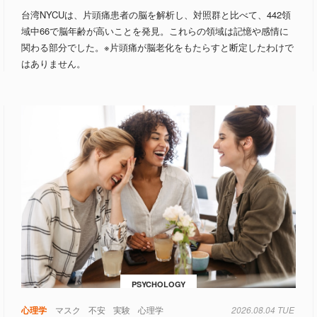
台湾NYCUは、片頭痛患者の脳を解析し、対照群と比べて、442領
域中66で脳年齢が高いことを発見。これらの領域は記憶や感情に
関わる部分でした。※片頭痛が脳老化をもたらすと断定したわけで
はありません。
PSYCHOLOGY
心理学
マスク
不安
実験
心理学
2026.08.04 TUE