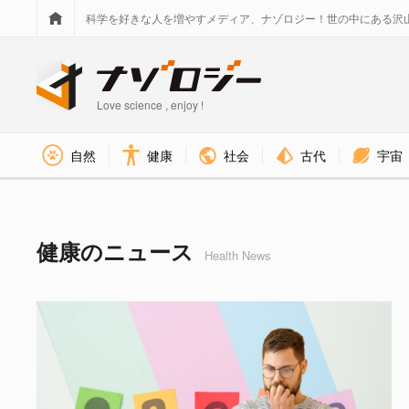
科学を好きな人を増やすメディア、ナゾロジー！世の中にある沢
Love science , enjoy !
社会
古代
宇宙
自然
健康
健康 カテゴリのニュース - 
健康のニュース
Health News