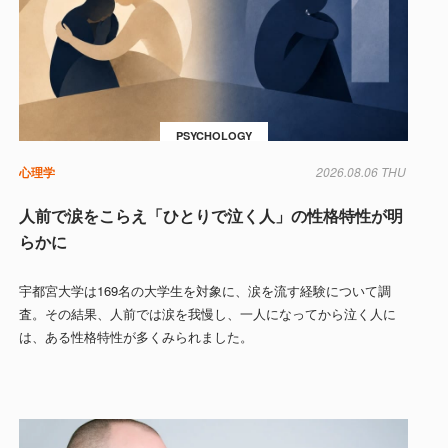
PSYCHOLOGY
心理学
2026.08.06 THU
人前で涙をこらえ「ひとりで泣く人」の性格特性が明
らかに
宇都宮大学は169名の大学生を対象に、涙を流す経験について調
査。その結果、人前では涙を我慢し、一人になってから泣く人に
は、ある性格特性が多くみられました。