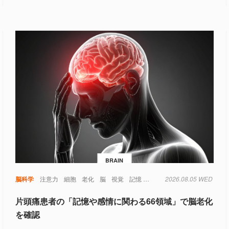
BRAIN
脳科学
注意力
細胞
老化
脳
視覚
記憶
認知
2026.08.05 WED
片頭痛患者の「記憶や感情に関わる66領域」で脳老化
を確認