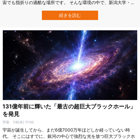
宙でも指折りの過酷な場所です。 そんな環境の中で、新潟大学・岐
阜大学・理化学研究所・京都大学らの共同研究チームは、生まれた
ばかりの星を包む「星のゆりかご」を2つ発見したと発表しました。
続きを読む
しかも、その内部には水に関係する分子や、生命関連物質の材料と
なりうる多様な有機分子が含まれ…
131億年前に輝いた「最古の超巨大ブラックホール」
を発見
宇宙
7/8(水) 17:00
宇宙が誕生してから、まだ6億7000万年ほどしか経っていない時
代。 そこにはすでに、銀河の中心で強烈な光を放つ巨大ブラックホ