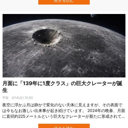
続きを読む
データを音に変換することで、太陽の活動を“耳で体験する”という珍
しい試みが行わ…
月面に「139年に1度クラス」の巨大クレーターが誕
生
宇宙
4/14(火) 12:00
夜空に浮かぶ月は静かで変化のない天体に見えますが、その表面で
は今もなお激しい出来事が起き続けています。 2024年の晩春、月面
に直径約225メートルという巨大なクレーターが新たに形成されてい
たことが明らかになりました。 この発見は、アメリカの宇宙企業イ
ンテュイティブ・マシーンズ（Intuitive Machines）の研究チームに