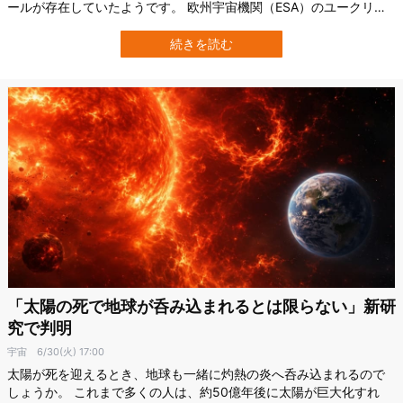
ールが存在していたようです。 欧州宇宙機関（ESA）のユークリッ
ド宇宙望遠鏡と、すばる望遠鏡を含む地上望遠鏡の観測により、初
期宇宙に存在する31個の新たな「クエーサー」が発見されました。
続きを読む
クエーサーとは、銀河の中心にある超巨大ブラックホールの周囲へ
物質が落ち込み、その物質が激…
「太陽の死で地球が呑み込まれるとは限らない」新研
究で判明
宇宙
6/30(火) 17:00
太陽が死を迎えるとき、地球も一緒に灼熱の炎へ呑み込まれるので
しょうか。 これまで多くの人は、約50億年後に太陽が巨大化すれ