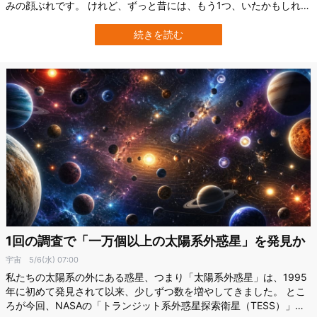
みの顔ぶれです。 けれど、ずっと昔には、もう1つ、いたかもしれな
いのです。 アメリカのジョンズ・ホプキンス大学（JHU）でおこな
われた研究により、かつて太陽系にあったとされる”もう一つの氷の
続きを読む
巨大惑星”が大暴れして太陽系の外へはじき出され、その動乱のさな
か…
1回の調査で「一万個以上の太陽系外惑星」を発見か
宇宙
5/6(水) 07:00
私たちの太陽系の外にある惑星、つまり「太陽系外惑星」は、1995
年に初めて発見されて以来、少しずつ数を増やしてきました。 とこ
ろが今回、NASAの「トランジット系外惑星探索衛星（TESS）」の