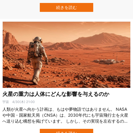
データを機械学習で解析した研究により、1回の調査で1万個以上の
新たな惑星候補が見つかった可能性が示されたのです。 この研究は
続きを読む
「T16プロジェクト」と呼ばれる取り組みによるもので、まだ査読前
のプレプリント段階で…
火星の重力は人体にどんな影響を与えるのか
宇宙
4/30(木) 21:00
人類が火星へ向かう計画は、もはや夢物語ではありません。 NASA
や中国・国家航天局（CNSA）は、2030年代にも宇宙飛行士を火星
へ送り込む構想を掲げています。 しかし、その実現を左右するのは
ロケット技術だけではありません。 むしろ最大の課題は「人間の体
が火星で耐えられるのか」という問題です。 とくに注目されている