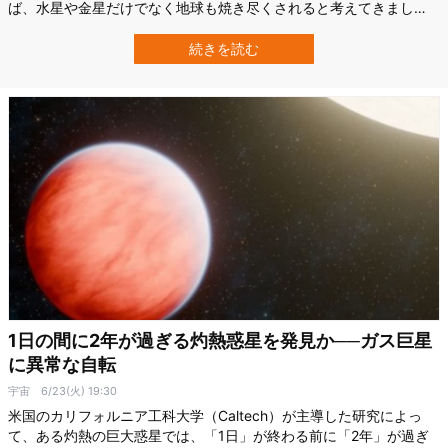
ば、水星や金星だけでなく地球も焼き尽くされると考えてきまし
た。 しかし新たな研究は、この未来がまだ決まっていない可能性を
示しています。 太陽が老いて巨大化する一方で、同時に大量の質量
続きを読む
を失うため、地球の軌道は外側へ逃げるかもしれないのです。 ベル
ギーのルーヴェン・カトリック大学（…
1日の間に2年が過ぎる灼熱惑星を発見か──ガス巨星
に異常な自転
宇宙
6/23(火) 19:30
米国のカリフォルニア工科大学（Caltech）が主導した研究によっ
て、ある灼熱の巨大惑星では、「1日」が終わる前に「2年」が過ぎ