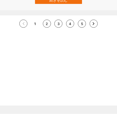
続きを読む
究により、その“死にゆくブラックホール”が、宇宙が生まれて間もな
いころの宇宙を衝撃波で激し…
1
2
3
4
5