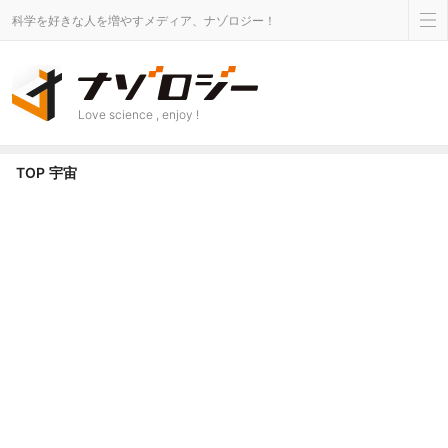
科学を好きな人を増やすメディア、ナゾロジー！
Love science , enjoy !
宇宙 カテゴリのニュース - ナゾロジー
TOP
宇宙