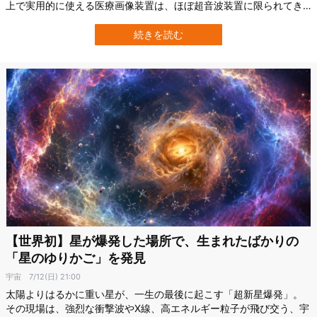
上で実用的に使える医療画像装置は、ほぼ超音波装置に限られてき
ました。 しかし今回、民間宇宙飛行ミッションに参加した乗員が、
宇宙空間で初めて人体のX線画像を撮影し、診断に利用できる品質を
続きを読む
得ることに成功しました。 研究の詳細は、米国メイヨー・クリニッ
ク（Mayo Clinic）によ…
【世界初】星が爆発した場所で、生まれたばかりの
「星のゆりかご」を発見
宇宙
7/12(日) 21:00
太陽よりはるかに重い星が、一生の最後に起こす「超新星爆発」。
その現場は、強烈な衝撃波やX線、高エネルギー粒子が飛び交う、宇