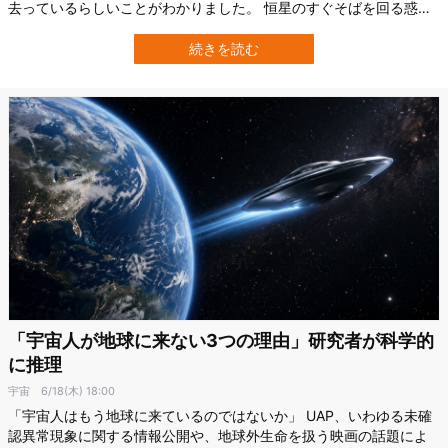
去っているらしいことがわかりました。 恒星のすぐそばを回る惑星
は、常に同じ面を恒星に向けて自転と公転が一致する――つまり「1
日＝1年」になるのが当然と考えられてきました。 ところがこの惑星
続きを読む
は自転があまりに遅く、恒星の周りを2周してようやく1回の自転が
終わる――「1日に2年…
「宇宙人が地球に来ない3つの理由」研究者が科学的
に推理
宇宙
6/18(木) 18:00
「宇宙人はもう地球に来ているのではないか」 UAP、いわゆる未確
認異常現象に関する情報公開や、地球外生命を扱う映画の話題によ