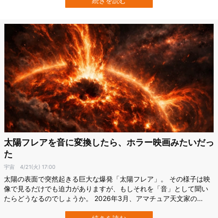
続きを読む
のが、地球の約38％しかない火星の重力です。 この“軽すぎる世
界”で、私たちの体はど…
太陽フレアを音に変換したら、ホラー映画みたいだっ
た
宇宙
4/21(火) 17:00
太陽の表面で突然起きる巨大な爆発「太陽フレア」。 その様子は映
像で見るだけでも迫力がありますが、もしそれを「音」として聞い
たらどうなるのでしょうか。 2026年3月、アマチュア天文家の
DudeLovesSpaceが、太陽黒点「AR4392」がフレアを噴出する瞬
間を偶然捉えました。 さらにこの観測では、電波として記録された