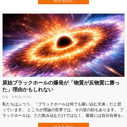
続きを読む
よるもので、第57回月惑星科学会議（2026年）で報告されていま
す。…
原始ブラックホールの爆発が「物質が反物質に勝っ
た」理由かもしれない
宇宙
4/6(月) 21:30
私たちはふつう、「ブラックホールは何でも吸い込む天体」だと思
っています。 ところが理論の世界では、その逆の顔もあります。 ブ
ラックホールは、ただ飲み込むだけではなく、最後には自分自身を
削りながらエネルギーを吐き出し、ついには消えていくのです。 今
回、アメリカのマサチューセッツ工科大学（MIT）などで行われた研