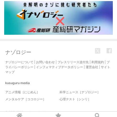
ナゾロジー
ナゾロジーについて
|
お問い合わせ
|
プレスリリース送付先
|
利用規約
|
プ
ライバシーポリシー
|
インフォマティブデータポリシー
|
運営会社
|
サイト
マップ
kusuguru
media
アニメ情報［にじめん］
科学ニュース［ナゾロジー］
メンタルケア［ココロジー］
心理テスト［シンリ］
© 2017-2026 nazology. all rights reserved.