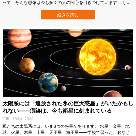
って、そんな想像は今も多くの人の関心を引きつけています。 しか
し、宇宙人が存在する可能性と、彼らが地球を訪れている可能性は
別の問題です。 そんな中、豪ニューサウスウェールズ大学
続きを読む
（UNSW）の研究者は、宇宙人がいたとしても、彼らが地球に来な
い「3つの理由」を科学的に推理しました…
太陽系には「追放された氷の巨大惑星」がいたかもし
れない――痕跡は、今も衛星に刻まれている
宇宙
6/2(火) 20:10
私たちの太陽系には、いま8つの惑星があります。 水星、金星、地
球、火星、木星、土星、天王星、海王星——学校で習った、おなじ