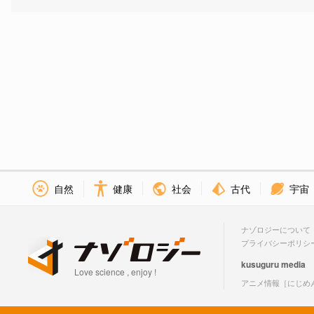
社会
古代
宇宙
自然
健康
ナゾロジーについて
プライバシーポリシ
kusuguru
media
Love science , enjoy !
アニメ情報［にじめ