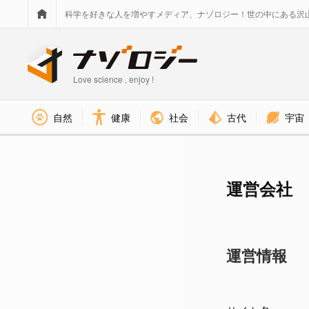
科学を好きな人を増やすメディア、ナゾロジー！世の中にある沢
Love science , enjoy !
社会
古代
宇宙
自然
健康
運営会社
運営情報