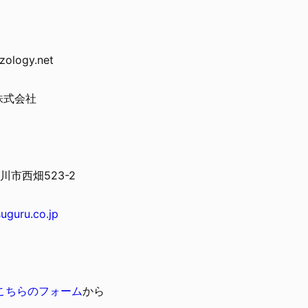
ology.net
u株式会社
川市西畑523-2
suguru.co.jp
こちらのフォーム
から