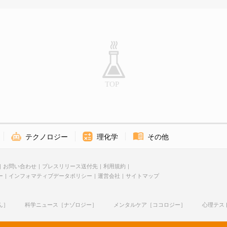
テクノロジー
理化学
その他
お問い合わせ
プレスリリース送付先
利用規約
ー
インフォマティブデータポリシー
運営会社
サイトマップ
ん］
科学ニュース［ナゾロジー］
メンタルケア［ココロジー］
心理テス