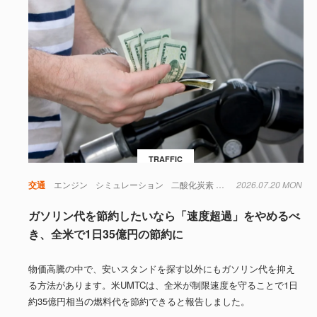
TRAFFIC
交通
エンジン
シミュレーション
二酸化炭素
実験
2026.07.20 MON
日本
時間
社会
ガソリン代を節約したいなら「速度超過」をやめるべ
き、全米で1日35億円の節約に
物価高騰の中で、安いスタンドを探す以外にもガソリン代を抑え
る方法があります。米UMTCは、全米が制限速度を守ることで1日
約35億円相当の燃料代を節約できると報告しました。