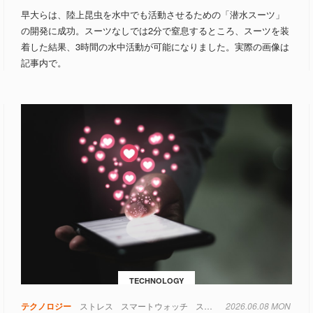
早大らは、陸上昆虫を水中でも活動させるための「潜水スーツ」
の開発に成功。スーツなしでは2分で窒息するところ、スーツを装
着した結果、3時間の水中活動が可能になりました。実際の画像は
記事内で。
TECHNOLOGY
テクノロジー
ストレス
スマートウォッチ
スマートフォン
2026.06.08 MON
センサー
光