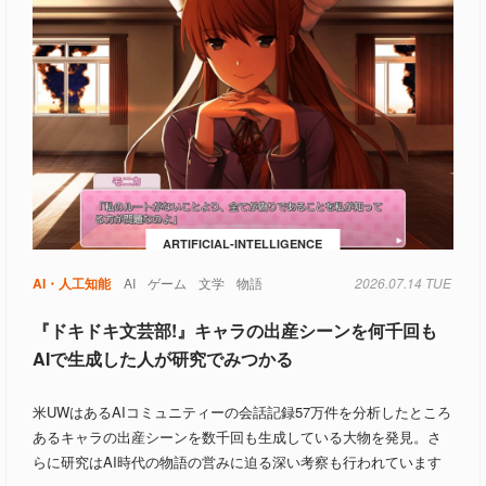
ARTIFICIAL-INTELLIGENCE
自動車
AI・人工知能
AI
ゲーム
文学
物語
2026.07.14 TUE
『ドキドキ文芸部!』キャラの出産シーンを何千回も
AIで生成した人が研究でみつかる
米UWはあるAIコミュニティーの会話記録57万件を分析したところ
あるキャラの出産シーンを数千回も生成している大物を発見。さ
らに研究はAI時代の物語の営みに迫る深い考察も行われています