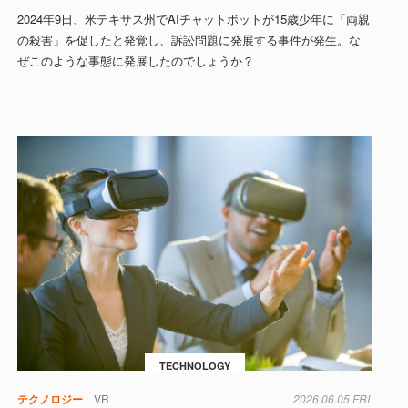
2024年9日、米テキサス州でAIチャットボットが15歳少年に「両親
の殺害」を促したと発覚し、訴訟問題に発展する事件が発生。な
ぜこのような事態に発展したのでしょうか？
TECHNOLOGY
医療
テクノロジー
心臓
心臓病
VR
睡眠
色
2026.06.05 FRI