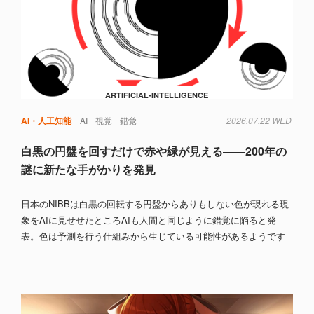
ARTIFICIAL-INTELLIGENCE
AI・人工知能
AI
視覚
錯覚
2026.07.22 WED
白黒の円盤を回すだけで赤や緑が見える――200年の
謎に新たな手がかりを発見
日本のNIBBは白黒の回転する円盤からありもしない色が現れる現
象をAIに見せせたところAIも人間と同じように錯覚に陥ると発
表。色は予測を行う仕組みから生じている可能性があるようです