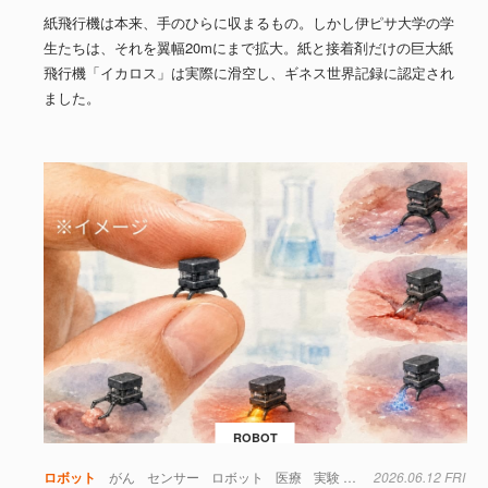
紙飛行機は本来、手のひらに収まるもの。しかし伊ピサ大学の学
生たちは、それを翼幅20mにまで拡大。紙と接着剤だけの巨大紙
飛行機「イカロス」は実際に滑空し、ギネス世界記録に認定され
ました。
ROBOT
ロボット
がん
センサー
ロボット
医療
実験
材料
2026.06.12 FRI
磁場
細胞