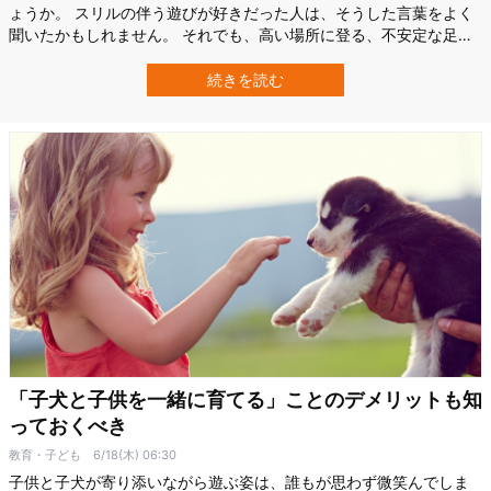
ょうか。 スリルの伴う遊びが好きだった人は、そうした言葉をよく
聞いたかもしれません。 それでも、高い場所に登る、不安定な足場
を渡る、スピードを出して走るといった“少し危ない遊び”は、子ども
にとって危険を学ぶ大切な練習になっている可能性があります。 カ
続きを読む
ナダ・ブリティッシュコロンビア大学（UBC）などの国際研究チー
ムは、VR空間を使った実験に…
「子犬と子供を一緒に育てる」ことのデメリットも知
っておくべき
教育・子ども
6/18(木) 06:30
子供と子犬が寄り添いながら遊ぶ姿は、誰もが思わず微笑んでしま