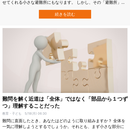
せてくれる小さな避難所にもなります。 しかし、その「避難所」が
いつの間にか生活の中心になり、学校や仕事、睡眠、人間関係を押
しのけてしまうこともあります。 スペイン・バレンシア大学
続きを読む
（Universidad de Valencia）の研究チームは今回、若年成人におけ
るインターネット…
難問を解く近道は「全体」ではなく「部品から１つず
つ」理解することだった
教育・子ども
5/18(月) 06:30
難問に直面したとき、あなたはどのように取り組みますか？ 全体を
一気に理解しようとするでしょうか。それとも、まず小さな部分に