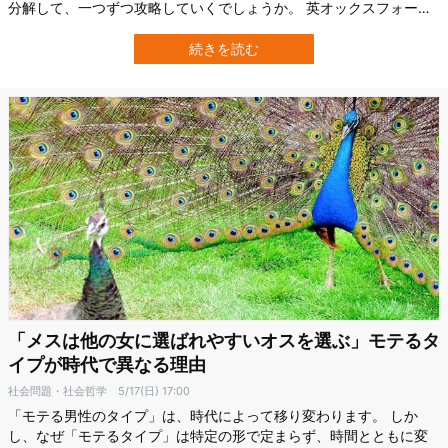
分解して、一つずつ攻略していくでしょうか。 英オックスフォード
大学（University of Oxford）の研究によると、人間は複雑な問題を
学ぶ際、「まず部品ごとに覚える」という戦略を取ることで、後の
続きを読む
判断をより正確にできる可能性が示されました。 この研究は、2026
年5月5…
「メスは他の女に選ばれやすいオスを選ぶ」モテるタ
イプが時代で異なる理由
社会問題・社会哲学
5/17(日) 17:00
「モテる男性のタイプ」は、時代によって移り変わります。 しか
し、なぜ「モテるタイプ」は特定の形で定まらず、時間とともに変