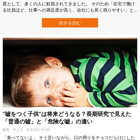
度として、多くの人に歓迎されてきました。 そのため「在宅で働け
る社員ほど、仕事への満足度が高く、会社にも長く残りやすい」と
考えられがちです。 しかし、アメリカ、アリゾナ州立大学（Arizona
State University）などの研究チームが約16万5000人の従業員デー
続きを読む
タを分析したところ、リモートワークと満足度の関係は、思ったほ
ど単…
“嘘をつく子供”は将来どうなる？長期研究で見えた
「普通の嘘」と「危険な嘘」の違い
教育・子ども
5/31(日) 12:00
「食べてないよ」 そう言いながら、口の周りをチョコだらけにした