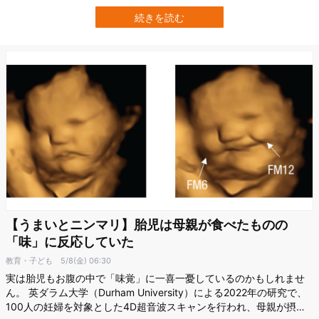
味を抱く対象は大きく「人間」「自然」「抽象」という3つの領域に
集中しており、その割合は時代や地域を超えてほぼ共通していたの
続きを読む
です。 言い換えれば、人類の知的好奇心には誰もが共有する普遍的
な“好奇心の骨格”が備わってい…
【うまいとニンマリ】胎児は母親が食べたものの
「味」に反応していた
教育・子ども
5/8(金) 06:30
実は胎児もお腹の中で「味覚」に一喜一憂しているのかもしれませ
ん。 英ダラム大学（Durham University）による2022年の研究で、
100人の妊婦を対象とした4D超音波スキャンを行われ、母親が摂取