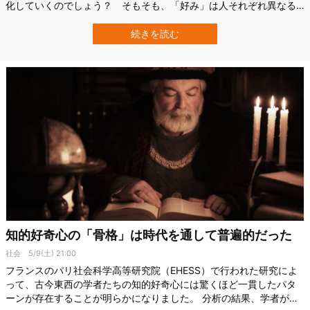
化していくのでしょう？ そもそも、「好み」は人それぞれ異なる
はずなのに、「モテるタイプ」が時代ごとに固定化されていくプロ
セスも不思議です。 この人間における「モテるタイプ」の変化は、
続きを読む
動物の世界でも見ることができます。 同じ動物種であってもメスの
好みはそれぞれで、時間の経過に伴い変…
知的好奇心の「骨格」は時代を通して普遍的だった
社会
5/9(土) 21:00
フランスのパリ社会科学高等研究院（EHESS）で行われた研究によ
って、古今東西の学者たちの知的好奇心には驚くほど一貫したパタ
ーンが存在することが明らかになりました。 分析の結果、学者が興