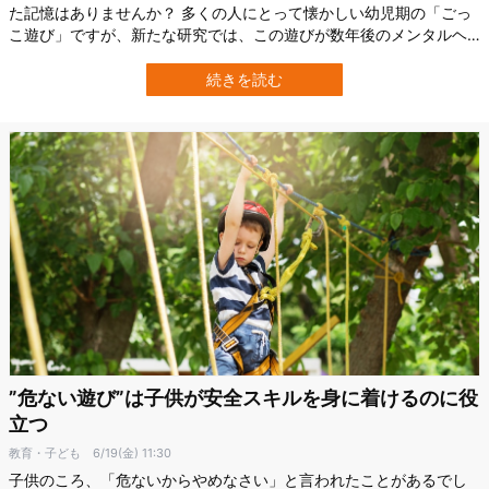
た記憶はありませんか？ 多くの人にとって懐かしい幼児期の「ごっ
こ遊び」ですが、新たな研究では、この遊びが数年後のメンタルヘ
ルスと関係している可能性が示されました。 オーストラリアのシド
ニー大学（University of Sydney）などの研究チームは、2〜3歳時
続きを読む
点のごっこ遊び能力と、その後の情緒面・行動面の困難との関連を
追跡調査したの…
”危ない遊び”は子供が安全スキルを身に着けるのに役
立つ
教育・子ども
6/19(金) 11:30
子供のころ、「危ないからやめなさい」と言われたことがあるでし