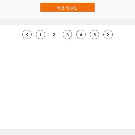
した食べ物の味にさらされた胎児の反応が調査されました。 する
と、お腹の中の胎児はある味には「笑い顔」の反応を、ある味には
続きを読む
「泣き顔」の反応を示すことが確認されたのです。 これは胎児が味
覚に対して直…
1
2
3
4
5