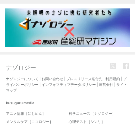
ナゾロジー
ナゾロジーについて
|
お問い合わせ
|
プレスリリース送付先
|
利用規約
|
プ
ライバシーポリシー
|
インフォマティブデータポリシー
|
運営会社
|
サイト
マップ
kusuguru
media
アニメ情報［にじめん］
科学ニュース［ナゾロジー］
メンタルケア［ココロジー］
心理テスト［シンリ］