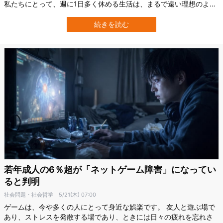
私たちにとって、週に1日多く休める生活は、まるで遠い理想のよう
にも感じられます。 しかし、その理想にかなり近い働き方を実際に
試した企業があります。 オーストラリアのディーキン大学（Deakin
続きを読む
University）の研究者らは、週4日勤務を試したオーストラリア企業
15社中1…
若年成人の6％超が「ネットゲーム障害」になってい
ると判明
社会問題・社会哲学
5/21(木) 07:00
ゲームは、今や多くの人にとって身近な娯楽です。 友人と遊ぶ場で
あり、ストレスを発散する場であり、ときには日々の疲れを忘れさ