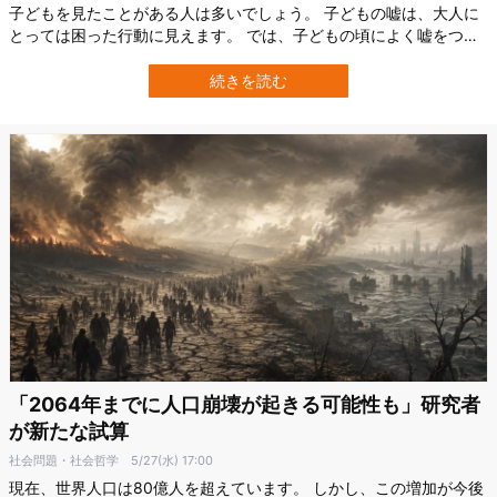
子どもを見たことがある人は多いでしょう。 子どもの嘘は、大人に
とっては困った行動に見えます。 では、子どもの頃によく嘘をつく
人は、大人になってから問題を抱えやすいのでしょうか。 カナダの
マギル大学（McGill University）の研究チームは、3000人以上の子
続きを読む
どもについて、6歳頃から19歳までの嘘の変化を追跡し、さらに成人
初期の…
「2064年までに人口崩壊が起きる可能性も」研究者
が新たな試算
社会問題・社会哲学
5/27(水) 17:00
現在、世界人口は80億人を超えています。 しかし、この増加が今後