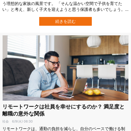
う理想的な家族の風景です。 「そんな温かい空間で子供を育てた
い」と考え、新しく子犬を迎えようと思う保護者も多いでしょう。
実際、イギリスでは新型コロナウイルスの流行をきっかけに、子供
の心の健康や家族の癒しを期待して子犬を迎える家庭が増えまし
続きを読む
た。 しかし「犬を飼えば家族が幸せになれる」というイメージの裏
には、思わぬ落とし穴も潜んでいることが…
リモートワークは社員を幸せにするのか？ 満足度と
離職の意外な関係
社会
6/9(火) 06:30
リモートワークは、通勤の負担を減らし、自分のペースで働ける制