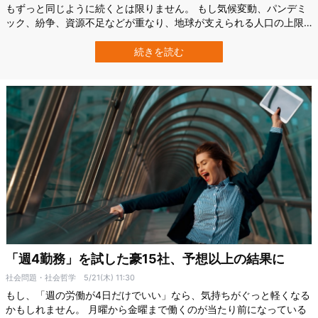
もずっと同じように続くとは限りません。 もし気候変動、パンデミ
ック、紛争、資源不足などが重なり、地球が支えられる人口の上限
が急激に下がったら、人類の数はどのように変化するのでしょう
か。 イタリア・ミラノ大学（University of Milan）の研究チームは今
続きを読む
回、人類の過去1万2000年間にわたる人口増加を1つの数学モデルで
説明す…
「週4勤務」を試した豪15社、予想以上の結果に
社会問題・社会哲学
5/21(木) 11:30
もし、「週の労働が4日だけでいい」なら、気持ちがぐっと軽くなる
かもしれません。 月曜から金曜まで働くのが当たり前になっている