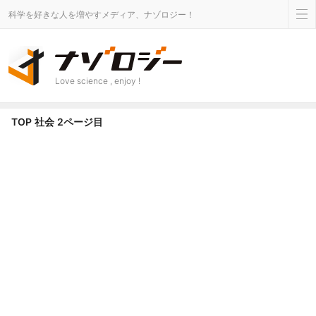
科学を好きな人を増やすメディア、ナゾロジー！
Love science , enjoy !
社会 カテゴリのニュース - Page 2 of 42 - ナゾロジー
TOP
社会
2ページ目