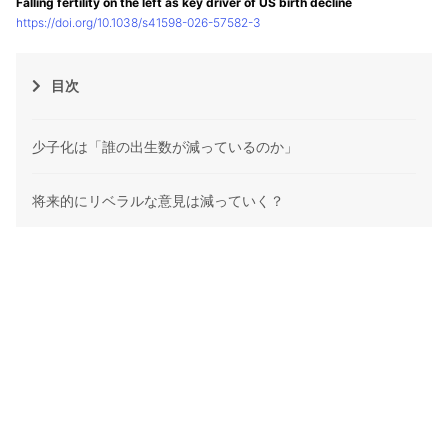
Falling fertility on the left as key driver of US birth decline
https://doi.org/10.1038/s41598-026-57582-3
目次
少子化は「誰の出生数が減っているのか」
将来的にリベラルな意見は減っていく？