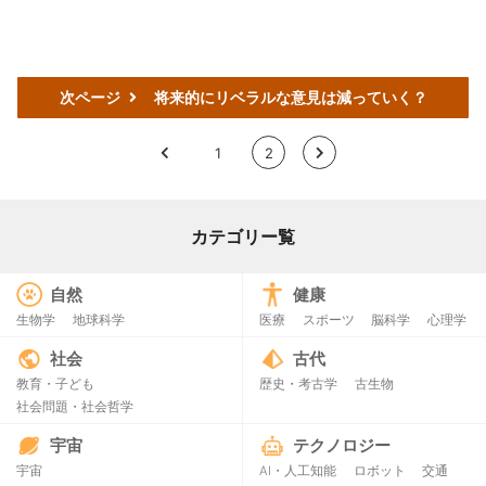
次ページ
将来的にリベラルな意見は減っていく？
<
1
2
>
カテゴリー覧
自然
健康
生物学
地球科学
医療
スポーツ
脳科学
心理学
社会
古代
教育・子ども
歴史・考古学
古生物
社会問題・社会哲学
宇宙
テクノロジー
宇宙
AI・人工知能
ロボット
交通