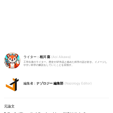
相川 葵
Aoi Aikawa
工学出身のライター。歴史やSF作品と絡めた科学の話が好き。イメージし
やすい科学の解説をしていくことを目指す。
ナゾロジー 編集部
Nazology Editor