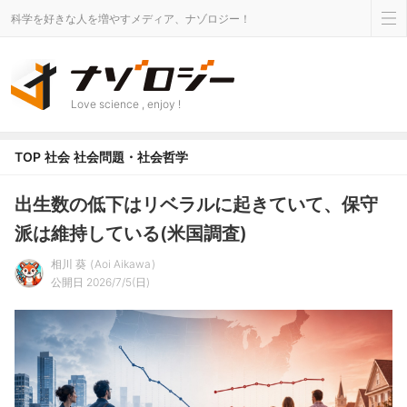
科学を好きな人を増やすメディア、ナゾロジー！
Love science , enjoy !
TOP
社会
社会問題・社会哲学
出生数の低下はリベラルに起きていて、保守
派は維持している(米国調査)
相川 葵
Aoi Aikawa
公開日 2026/7/5(日)