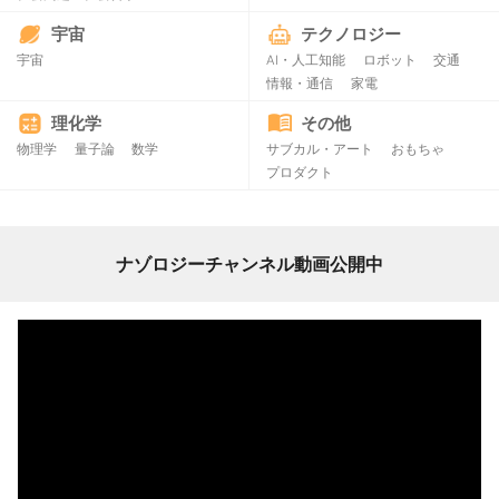
宇宙
テクノロジー
宇宙
AI・人工知能
ロボット
交通
情報・通信
家電
理化学
その他
物理学
量子論
数学
サブカル・アート
おもちゃ
プロダクト
ナゾロジーチャンネル動画公開中