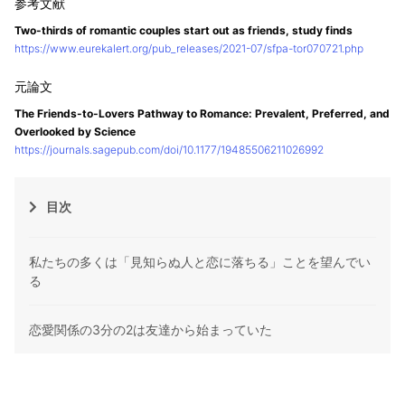
Two-thirds of romantic couples start out as friends, study finds
https://www.eurekalert.org/pub_releases/2021-07/sfpa-tor070721.php
The Friends-to-Lovers Pathway to Romance: Prevalent, Preferred, and
Overlooked by Science
https://journals.sagepub.com/doi/10.1177/19485506211026992
目次
私たちの多くは「見知らぬ人と恋に落ちる」ことを望んでい
る
恋愛関係の3分の2は友達から始まっていた