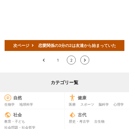
次ページ
恋愛関係の3分の2は友達から始まっていた
<
1
2
>
カテゴリー覧
自然
健康
生物学
地球科学
医療
スポーツ
脳科学
心理学
社会
古代
教育・子ども
歴史・考古学
古生物
社会問題・社会哲学