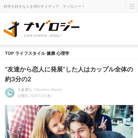
科学を好きな人を増やすメディア、ナゾロジー！
Love science , enjoy !
TOP
ライフスタイル
健康
心理学
“友達から恋人に発展”した人はカップル全体の
約3分の2
大倉康弘
Yasuhiro Okura
公開日 2021/7/21(水)