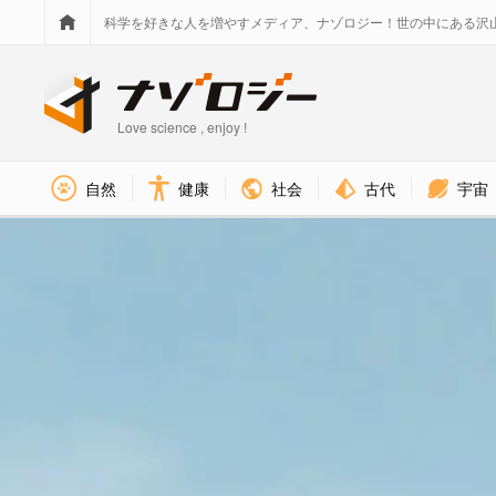
科学を好きな人を増やすメディア、ナゾロジー！世の中にある沢
Love science , enjoy !
社会
古代
宇宙
自然
健康
交通 カテゴリのニュース - 