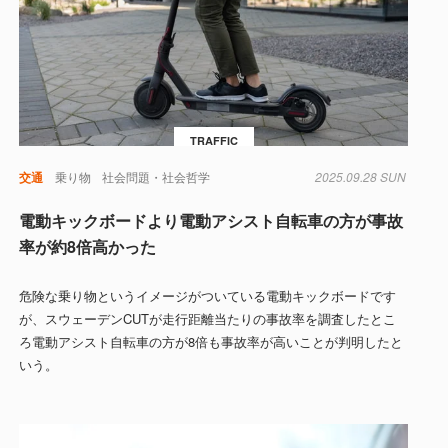
TRAFFIC
交通
乗り物
社会問題・社会哲学
2025.09.28 SUN
電動キックボードより電動アシスト自転車の方が事故
率が約8倍高かった
危険な乗り物というイメージがついている電動キックボードです
が、スウェーデンCUTが走行距離当たりの事故率を調査したとこ
ろ電動アシスト自転車の方が8倍も事故率が高いことが判明したと
いう。