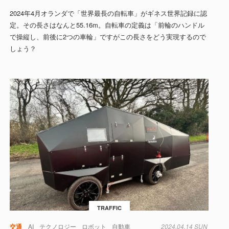
2024年4月オランダで「世界最長の自転車」がギネス世界記録に認
定。その長さはなんと55.16m。自転車の定義は「前輪のハンドル
で操縦し、前後に2つの車輪」ですがこの長さをどう実現するので
しょう？
TRAFFIC
交通
AI
テクノロジー
ロボット
自動車
2024.04.14 SUN