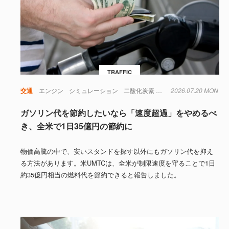
TRAFFIC
交通
エンジン
シミュレーション
二酸化炭素
実験
2026.07.20 MON
日本
時間
社会
ガソリン代を節約したいなら「速度超過」をやめるべ
き、全米で1日35億円の節約に
物価高騰の中で、安いスタンドを探す以外にもガソリン代を抑え
る方法があります。米UMTCは、全米が制限速度を守ることで1日
約35億円相当の燃料代を節約できると報告しました。