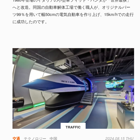
へと改造。同国の自動車解体工場で働く職人が、オリジナルパー
ツ99％を用いて幅50cmの電気自動車を作り上げ、15km/hでの走行
に成功したのです。
TRAFFIC
交通
テクノロジー
中国
2024.08.15 THU