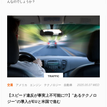
んなのでしょうか？
TRAFFIC
交通
アメリカ
エンジン
テクノロジー
自動車
2025.05.07 WED
【スピード違反が事実上不可能に!?】”あるテクノロ
ジー”の導入がEUと米国で進む