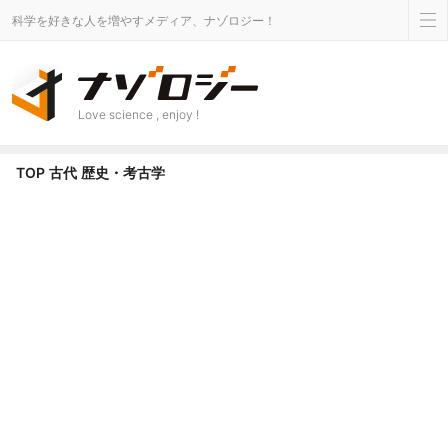
科学を好きな人を増やすメディア、ナゾロジー！
Love science , enjoy !
歴史・考古学 カテゴリのニュース - ナゾロジー
TOP
古代
歴史・考古学