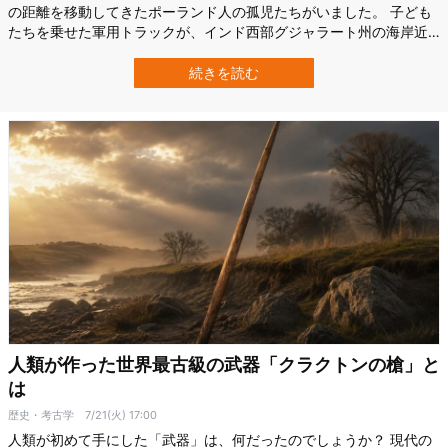
の距離を移動してきたポーランド人の孤児たちがいました。 子ども
たちを乗せた軍用トラックが、インド西部グジャラート州の海岸近
くにある施設へ到着すると、門の前で一人の男性が待っていまし
た。 男性は、痩せ細った子どもたちに向かってこう語りかけます。
続きを読む
「自分たちを孤児だと思ってはいけません」 彼の名は、ディグヴィ
ジャイシンジ・ランジットシンジ・ジ…
人類が作った世界最古級の武器「クラクトンの槍」と
は
歴史・考古学
7/21(火) 17:00
人類が初めて手にした「武器」は、何だったのでしょうか？ 現代の