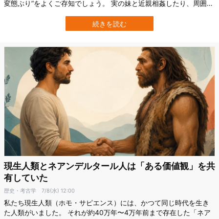
変態ぶり”をよくご存知でしょう。 実の妹と近親相姦したり、周囲の
男性と性行為を繰り返したり、あるいは気まぐれで人を殺したり、
海に戦争をしかけたりしました。 こうした奇行っぷりからカリグラ
続きを読む
は、古代ローマ史において暴君ネロと並ぶ悪名高い皇帝の一人に数
えられます。 しかし意外にも彼は…
現生人類とネアンデルタール人は「ある価値観」を共
有していた
歴史・考古学
7/8(水) 12:00
私たち現生人類（ホモ・サピエンス）には、かつて同じ時代を生き
た人類がいました。 それが約40万年〜4万年前まで存在した「ネア