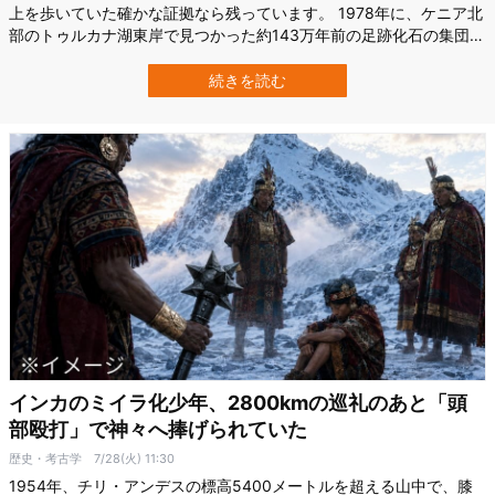
上を歩いていた確かな証拠なら残っています。 1978年に、ケニア北
部のトゥルカナ湖東岸で見つかった約143万年前の足跡化石の集団。
これらは絶滅した人類の近縁種「パラントロプス・ボイセイ」のも
のであることがわかりました。 さらに、米国チャタム大学
続きを読む
（Chatham University）らの最新研究で、パラントロプスは従来考
えられていたよ…
インカのミイラ化少年、2800kmの巡礼のあと「頭
部殴打」で神々へ捧げられていた
歴史・考古学
7/28(火) 11:30
1954年、チリ・アンデスの標高5400メートルを超える山中で、膝