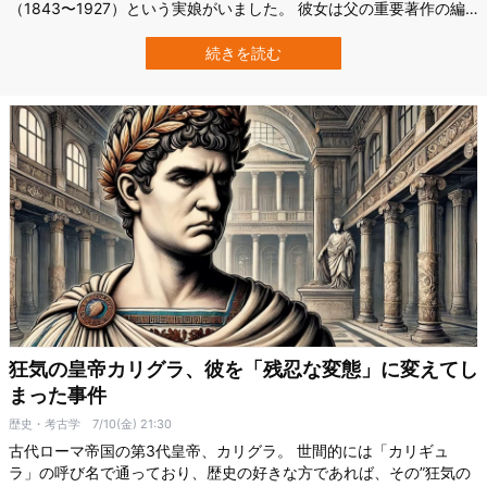
（1843〜1927）という実娘がいました。 彼女は父の重要著作の編
集を手伝うほど知的な女性でしたが、その一方で、かなり風変わり
な趣味を持っていたと伝えられています。 その趣味とは、森の中で
続きを読む
男性器そっくりのキノコを狩り、家に持ち帰って燃やすというもの
です。 彼女はなぜ、そこまでし…
狂気の皇帝カリグラ、彼を「残忍な変態」に変えてし
まった事件
歴史・考古学
7/10(金) 21:30
古代ローマ帝国の第3代皇帝、カリグラ。 世間的には「カリギュ
ラ」の呼び名で通っており、歴史の好きな方であれば、その”狂気の