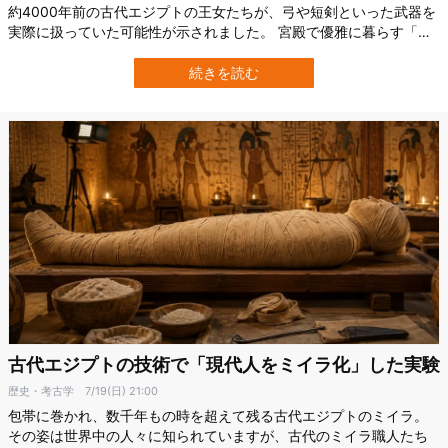
約4000年前の古代エジプトの王女たちが、弓や短剣といった武器を
実際に扱っていた可能性が示されました。 宮殿で優雅に暮らす「箱
入りのお姫さま」――私たちがそう思い描いてきた王女たちの腕や
手の骨には、弓を引き武器を握る動作と整合する、鍛え上げられた
続きを読む
痕跡が刻まれていたというのです。 今回の論文の筆頭著者のハシェ
シュ氏も「王女たちは座して過ご…
古代エジプトの技術で「現代人をミイラ化」した実験
歴史・考古学
7/19(日) 21:00
包帯に巻かれ、数千年もの時を超えて残る古代エジプトのミイラ。
その姿は世界中の人々に知られていますが、古代のミイラ職人たち