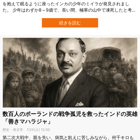
を抱えて眠るように座ったインカの少年のミイラが発見されまし
た。 少年はわずか8～9歳で、長い間、極寒の山中で凍死したと考え
られてきました。 しかし最新の分析から、少年は死亡前の約9カ月
間に最大2800キロを移動し、最後は頭部に強い打撃を受けて神々へ
続きを読む
捧げられた可能性が浮かび上がったのです。 この研究は、スペイン
のバレンシア大学（Uni…
数百人のポーランドの戦争孤児を救ったインドの英雄
「善きマハラジャ」
歴史・考古学
7/25(土) 12:00
第二次大戦中、親を失い、病気と飢えに苦しみながら、何千キロも