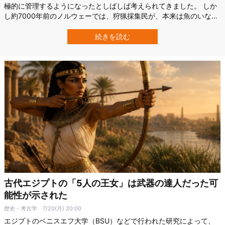
極的に管理するようになったとしばしば考えられてきました。 しか
し約7000年前のノルウェーでは、狩猟採集民が、本来は魚のいなか
った山岳湖へブラウントラウトを運び入れ、長く利用できる漁場を
作っていたと考えられます。 この発見は、将来の食料を確保するた
続きを読む
めの計画的な環境管理が、農耕の開始以前にも行われていたことを
示すものです。 ノルウェーのオス…
古代エジプトの「5人の王女」は武器の達人だった可
能性が示された
歴史・考古学
7/20(月) 20:00
エジプトのベニスエフ大学（BSU）などで行われた研究によって、