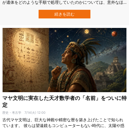
が遺体をどのような手順で処理していたのかについては、意外なほ
ど詳しい記録が残されていませんでした。 そこで1994年、エジプト
学者と解剖学者が、科学研究のために提供された現代人の遺体を使
続きを読む
い、古代エジプトのミイラ製作を再現するという異例の実験に挑
戦。 古代の道具を模した刃物を使い…
マヤ文明に実在した天才数学者の「名前」をついに特
定
歴史・考古学
7/14(火) 12:00
古代マヤ文明は、巨大な神殿や精密な暦を築き上げたことで知られ
ています。 彼らは望遠鏡もコンピューターもない時代に、太陽や惑