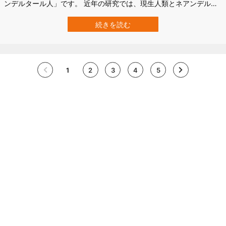
ンデルタール人」です。 近年の研究では、現生人類とネアンデルタ
ール人は互いに交雑し、子孫を残していた証拠も見つかっていま
す。 そして今回、新たな研究で、両者が遺伝的交流だけでなく、
続きを読む
「同じものを美しいと感じる価値観」まで共有していた可能性が示
されたのです。 その手がかりとなった…
1
2
3
4
5