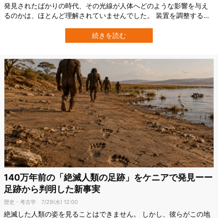
発見されたばかりの時代、その光線が人体へどのような影響を与え
るのかは、ほとんど理解されていませんでした。 装置を調整するた
めに、研究者や医師が自分の手をX線にさらすことさえ珍しくなかっ
たのです。 そんなX線研究の黎明（れいめい）期に、長期間の被曝
続きを読む
によって命を落とし、「世界初のX線被曝による死亡者」と考えられ
ている人物がいます。 彼の名…
140万年前の「絶滅人類の足跡」をケニアで発見ーー
足跡から判明した新事実
歴史・考古学
7/29(水) 12:00
絶滅した人類の姿を見ることはできません。 しかし、彼らがこの地