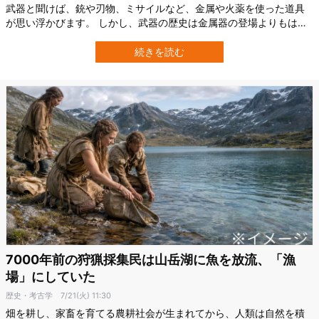
武器と聞けば、銃や刃物、ミサイルなど、金属や火薬を使った道具
が思い浮かびます。 しかし、武器の歴史は金属器の登場よりもはる
かに古く、少なくとも数十万年前までさかのぼります。 その最有力
候補とされているのが、イギリスで発見された「クラクトンの槍
続きを読む
（Clacton Spear）」です。 いったい、どんな特徴を備えていたの
でしょうか。 人工的に…
7000年前の狩猟採集民は山岳湖に魚を放流、「漁
場」にしていた
歴史・考古学
7/21(火) 11:30
畑を耕し、家畜を育てる農耕社会が生まれてから、人類は自然を積