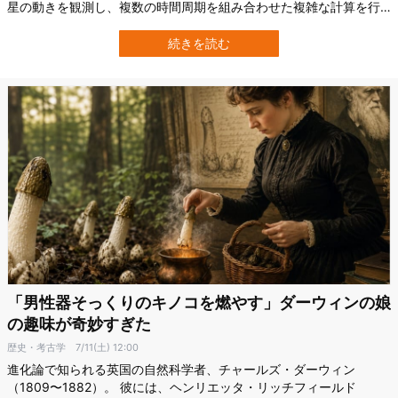
星の動きを観測し、複数の時間周期を組み合わせた複雑な計算を行
っていました。 しかし、その知識を生み出した学者たちが誰だった
のかは、これまで分かっていませんでした。 王や貴族の名前は石碑
続きを読む
に残されていても、天体の運行を計算した数学者・天文学者たち
は、歴史の陰に隠れたままだったのです…
「男性器そっくりのキノコを燃やす」ダーウィンの娘
の趣味が奇妙すぎた
歴史・考古学
7/11(土) 12:00
進化論で知られる英国の自然科学者、チャールズ・ダーウィン
（1809〜1882）。 彼には、ヘンリエッタ・リッチフィールド