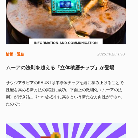
INFORMATION-AND-COMMUNICATION
情報・通信
2025.10.23 THU
ムーアの法則を越える「立体積層チップ」が登場
サウジアラビアのKAUSTは半導体チップを縦に積み上げることで
性能を高める新方法の実証に成功。平面上の微細化（ムーアの法
則）が行き詰まりつつある中に高さという新たな方向性が示され
たのです