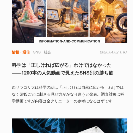
INFORMATION-AND-COMMUNICATION
情報・通信
SNS
社会
2026.04.02 THU
科学は「正しければ広がる」わけではなかった
――1200本の人気動画で見えたSNS別の勝ち筋
西サラゴサ大は科学の話は「正しければ自然に広がる」わけでは
なくSNSごとに刺さる見せ方がかなり違うと発表。調査対象は科
学動画ですが内容は全クリエーターの参考になるはずです