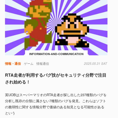
INFORMATION-AND-COMMUNICATION
情報・通信
ゲーム
情報通信
2025.05.31 SAT
RTA走者が利用するバグ技がセキュリティ分野で注目
され始める！
英UOBはスーパーマリオのRTA走者が探し出した237種類のバグを
分析し既存の分類に属さない7種類のバグを発見。これらはソフト
の脆弱性に関する情報分野で価値のある知見となる可能性がある
という