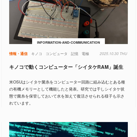
INFORMATION-AND-COMMUNICATION
情報・通信
キノコ
コンピュータ
記憶
電極
2025.10.30 THU
キノコで動くコンピューター「シイタケRAM」誕生
米OSUはシイタケ菌糸をコンピューター回路に組み込むとある種
の有機メモリーとして機能したと発表。研究では干しシイタケ状
態で菌糸を保管しておいて水を加えて復活させられる様子も示さ
れています。