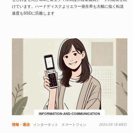
けています。ハードディスクよりエラー発生率も大幅に低く転送
速度もSSDに匹敵します
INFORMATION-AND-COMMUNICATION
情報・通信
インターネット
スマートフォン
2024.09.18 WED