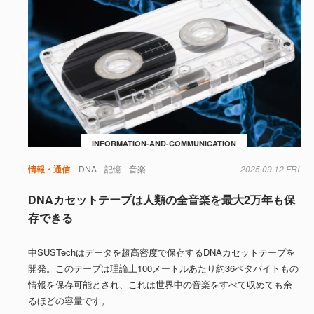
INFORMATION-AND-COMMUNICATION
情報・通信
DNA
記憶
音楽
2025.09.12 FRI
DNAカセットテープは人類の全音楽を最大2万年も保
存できる
中SUSTechはデータを超高密度で保存するDNAカセットテープを
開発。このテープは理論上100メートルあたり約36ペタバイトもの
情報を保存可能とされ、これは世界中の音楽をすべて収めても余
るほどの容量です。