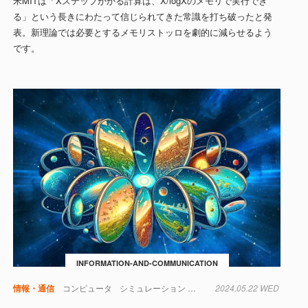
米MITは「Xステップかかる計算は、X/logXのメモリで実行でき
る」という長きにわたって信じられてきた常識を打ち破ったと発
表。新理論では必要とするメモリストッロを劇的に減らせるよう
です。
INFORMATION-AND-COMMUNICATION
情報・通信
コンピュータ
シミュレーション
タンパク質
2024.05.22 WED