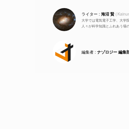
海沼 賢
Kainu
大学では電気電子工学、大学
人々が科学知識とふれあう場
ナゾロジー 編集