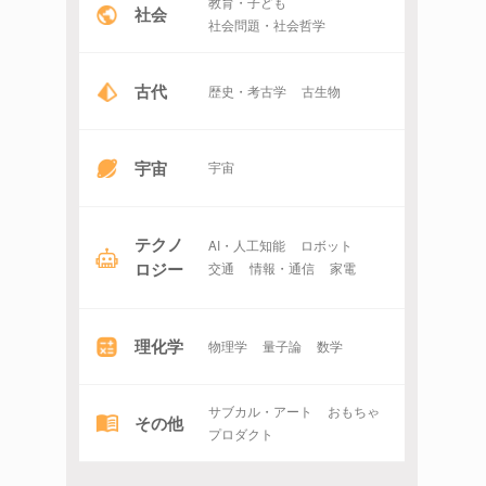
教育・子ども
社会
社会問題・社会哲学
古代
歴史・考古学
古生物
宇宙
宇宙
テクノ
AI・人工知能
ロボット
ロジー
交通
情報・通信
家電
理化学
物理学
量子論
数学
サブカル・アート
おもちゃ
その他
プロダクト