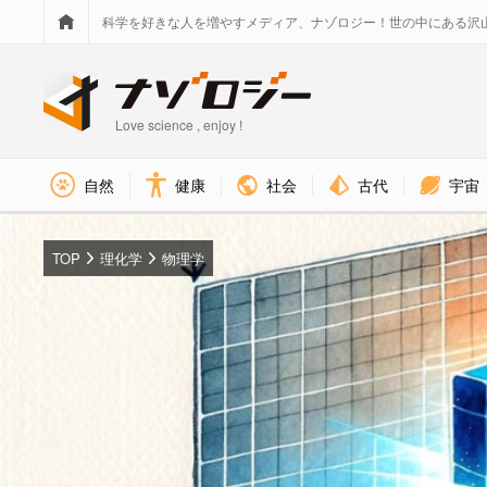
科学を好きな人を増やすメディア、ナゾロジー！世の中にある沢
Love science , enjoy !
社会
古代
宇宙
自然
健康
TOP
理化学
物理学