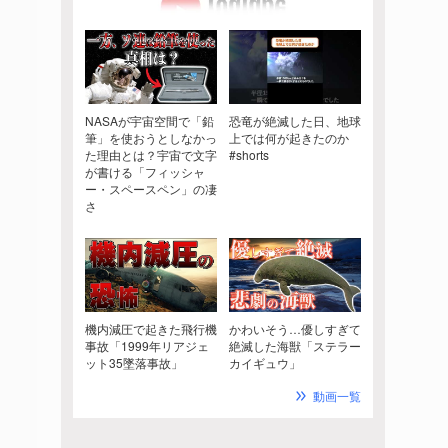
NASAが宇宙空間で「鉛
恐竜が絶滅した日、地球
筆」を使おうとしなかっ
上では何が起きたのか
た理由とは？宇宙で文字
#shorts
が書ける「フィッシャ
ー・スペースペン」の凄
さ
機内減圧で起きた飛行機
かわいそう…優しすぎて
事故「1999年リアジェ
絶滅した海獣「ステラー
ット35墜落事故」
カイギュウ」
動画一覧