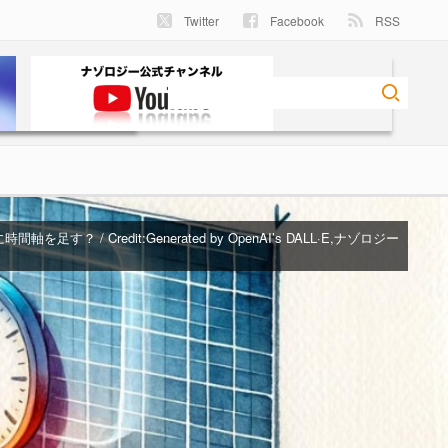
Twitter
Facebook
RSS
間軸を足す？ / Credit:
Generated by OpenAI’s DALL·E,ナゾロジー