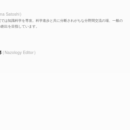
ma Satoshi
院では知識科学を専攻。科学進歩と共に分断されがちな分野間交流の場、一般の
の創出を目指しています。
部
Nazology Editor