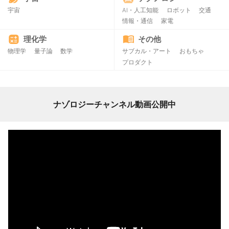
宇宙
AI・人工知能
ロボット
交通
情報・通信
家電
理化学
その他
物理学
量子論
数学
サブカル・アート
おもちゃ
プロダクト
ナゾロジーチャンネル動画公開中