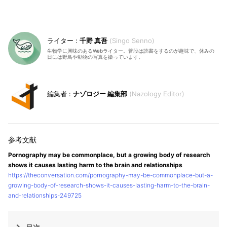
千野 真吾
Singo Senno
生物学に興味のあるWebライター。普段は読書をするのが趣味で、休みの
日には野鳥や動物の写真を撮っています。
ナゾロジー 編集部
Nazology Editor
Pornography may be commonplace, but a growing body of research
shows it causes lasting harm to the brain and relationships
https://theconversation.com/pornography-may-be-commonplace-but-a-
growing-body-of-research-shows-it-causes-lasting-harm-to-the-brain-
and-relationships-249725