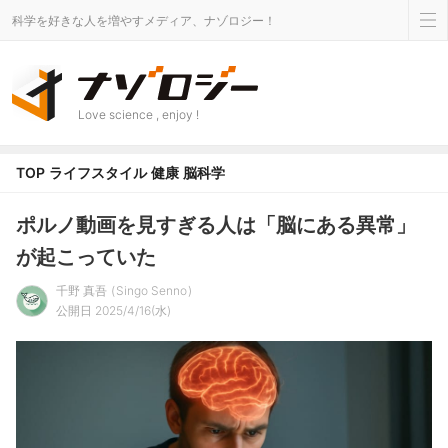
科学を好きな人を増やすメディア、ナゾロジー！
Love science , enjoy !
TOP
ライフスタイル
健康
脳科学
ポルノ動画を見すぎる人は「脳にある異常」
が起こっていた
千野 真吾
Singo Senno
公開日 2025/4/16(水)