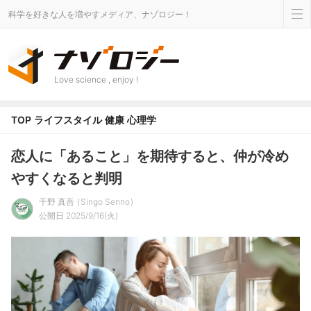
科学を好きな人を増やすメディア、ナゾロジー！
Love science , enjoy !
TOP
ライフスタイル
健康
心理学
恋人に「あること」を期待すると、仲が冷め
やすくなると判明
千野 真吾
Singo Senno
公開日 2025/9/16(火)