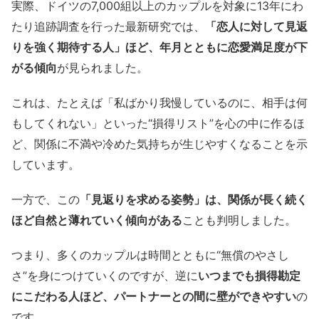
実際、ドイツの7,000組以上のカップルを対象に13年にわ
たり追跡調査を行った最新研究では、
「恋人に対して見返
りを強く期待する人」ほど、年月とともに恋愛満足度が下
がる傾向
が見られました。
これは、たとえば「私ばかり我慢しているのに、相手は何
もしてくれない」といった“損得リスト”を心の中に作るほ
ど、関係に不満や冷めた気持ちが生じやすくなることを示
しています。
一方で、この
「見返りを求める姿勢」は、関係が長く続く
ほど自然と薄れていく傾向がある
ことも判明しました。
つまり、多くのカップルは時間とともに“無償のやさし
さ”を身につけていくのですが、逆に
いつまでも損得勘定
にこだわる人ほど、パートナーとの間に壁ができやすい
の
です。