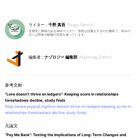
千野 真吾
Singo Senno
生物学に興味のあるWebライター。普段は読書をするのが趣味で、休みの
日には野鳥や動物の写真を撮っています。
ナゾロジー 編集部
Nazology Editor
“Love doesn’t thrive on ledgers”: Keeping score in relationships
foreshadows decline, study finds
https://www.psypost.org/love-doesnt-thrive-on-ledgers-keeping-score-in-
relationships-foreshadows-decline-study-finds/
“Pay Me Back”: Testing the Implications of Long-Term Changes and