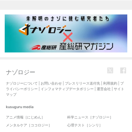
ナゾロジー
ナゾロジーについて
|
お問い合わせ
|
プレスリリース送付先
|
利用規約
|
プ
ライバシーポリシー
|
インフォマティブデータポリシー
|
運営会社
|
サイト
マップ
kusuguru
media
アニメ情報［にじめん］
科学ニュース［ナゾロジー］
メンタルケア［ココロジー］
心理テスト［シンリ］