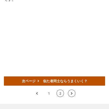
次ページ
似た者同士ならうまくいく？
<
1
2
>