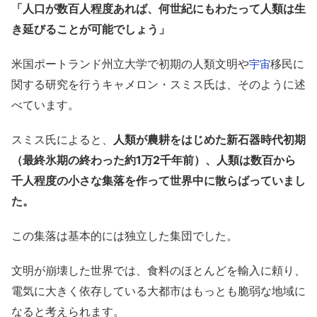
「人口が数百人程度あれば、何世紀にもわたって人類は生
き延びることが可能でしょう」
米国ポートランド州立大学で初期の人類文明や
移民に
宇宙
関する研究を行うキャメロン・スミス氏は、そのように述
べています。
スミス氏によると、
人類が農耕をはじめた新石器時代初期
（最終氷期の終わった約1万2千年前）、人類は数百から
千人程度の小さな集落を作って世界中に散らばっていまし
た。
この集落は基本的には独立した集団でした。
文明が崩壊した世界では、食料のほとんどを輸入に頼り、
電気に大きく依存している大都市はもっとも脆弱な地域に
なると考えられます。