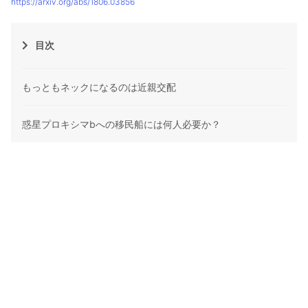
https://arxiv.org/abs/1806.03856
目次
もっともネックになるのは近親交配
惑星プロキシマbへの移民船には何人必要か？