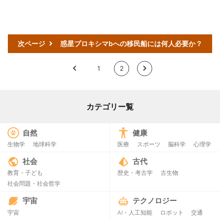
次ページ
惑星プロキシマbへの移民船には何人必要か？
<
1
2
>
カテゴリー覧
自然
健康
生物学
地球科学
医療
スポーツ
脳科学
心理学
社会
古代
教育・子ども
歴史・考古学
古生物
社会問題・社会哲学
宇宙
テクノロジー
宇宙
AI・人工知能
ロボット
交通