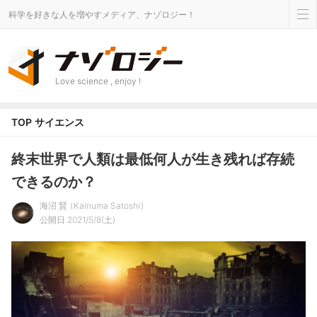
科学を好きな人を増やすメディア、ナゾロジー！
Love science , enjoy !
TOP
サイエンス
終末世界で人類は最低何人が生き残れば存続
できるのか？
海沼 賢
Kainuma Satoshi
公開日 2021/5/8(土)