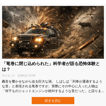
収…
「竜巻に閉じ込められた」科学者が語る恐怖体験と
は？
サイエンス
3/28(土) 12:00
轟音を響かせながら迫る巨大な渦。 しばしば「列車が通過するよう
な音」と表現される竜巻ですが、実際にその中心に入った人物は
「何千ものジェットエンジンが絶叫するような音だった」と語りま
す。 この異様な体験をしたのは、アメリカ・ミシガン大学の大気科
学者、ペリー・サムソン（Perry Samson）氏です。 竜巻の研究の最
続きを読む
前線に立つ彼は、調査中に実際の竜巻に巻き込まれ、命の危機を経