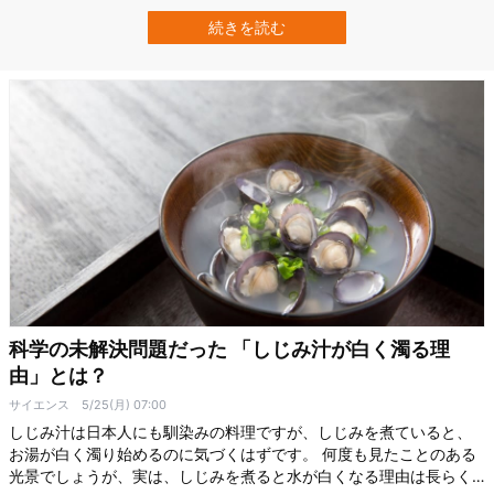
すが、そんな日常のケアが、実は目に見えない「ナノ粒子の霧」を
生み出しているかもしれません。 米パデュー大学（Purdue
続きを読む
University）の研究チームは、一般的な整髪料と加熱器具を使ったス
タイリング中に、大量の…
科学の未解決問題だった 「しじみ汁が白く濁る理
由」とは？
サイエンス
5/25(月) 07:00
しじみ汁は日本人にも馴染みの料理ですが、しじみを煮ていると、
お湯が白く濁り始めるのに気づくはずです。 何度も見たことのある
光景でしょうが、実は、しじみを煮ると水が白くなる理由は長らく