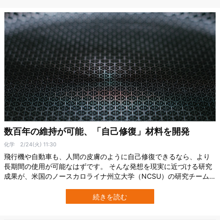
験しました。 科学者が語…
数百年の維持が可能、「自己修復」材料を開発
化学
2/24(火) 11:30
飛行機や自動車も、人間の皮膚のように自己修復できるなら、より
長期間の使用が可能なはずです。 そんな発想を現実に近づける研究
成果が、米国のノースカロライナ州立大学（NCSU）の研究チームに
よって報告されました。 研究者たちは、繊維強化プラスチックの複
合材料に自己修復機能を組み込み、理論的には数百年にわたって使
続きを読む
い続けられる可能性がある技術を開発したのです。 論文は2026年1
月9日付の『Proceed…