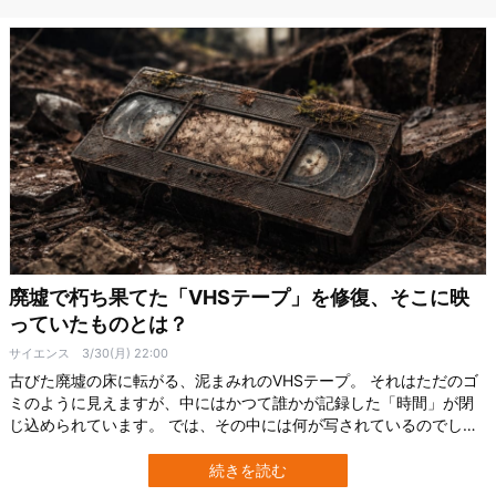
研究ではヘルメット模型に塗って…
廃墟で朽ち果てた「VHSテープ」を修復、そこに映
っていたものとは？
サイエンス
3/30(月) 22:00
古びた廃墟の床に転がる、泥まみれのVHSテープ。 それはただのゴ
ミのように見えますが、中にはかつて誰かが記録した「時間」が閉
じ込められています。 では、その中には何が写されているのでしょ
うか？ この疑問に真正面から挑んだのが、アメリカ・ジョージア州
のYouTuber、ブレイディ・ブランドウッド（Brady Brandwood）さ
続きを読む
んです。 彼は10年以上も風雨にさらされていたVHSテープやCDを回