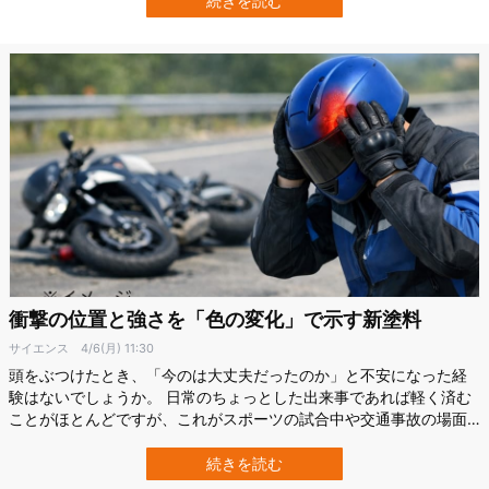
続きを読む
いは撃たれずに土に埋もれていた、「戦場の遺物」でした。 しか
も、届いた弾丸は想像以上…
衝撃の位置と強さを「色の変化」で示す新塗料
サイエンス
4/6(月) 11:30
頭をぶつけたとき、「今のは大丈夫だったのか」と不安になった経
験はないでしょうか。 日常のちょっとした出来事であれば軽く済む
ことがほとんどですが、これがスポーツの試合中や交通事故の場面
となると、話は別です。 外見では分からない衝撃が、そのまま見過
ごされ、重大なダメージにつながることもあります。 実はこうし
続きを読む
た“見えない衝撃”を、色として記録できる塗料が開発されています。