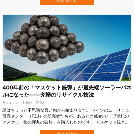
続きを読む
理由とは？ 卵の中身は主に、卵黄と白身、そしてごく小さなエアポ
ケット（気室）から成り、それら…
400年前の「マスケット銃弾」が最先端ソーラーパネ
ルになった――究極のリサイクル技法
サイエンス
4/16(木) 17:00
話はちょっと不思議な買い物から始まります。 ドイツのユーリッヒ
研究センター（FZJ）の研究者たちが、あるときeBayで「17世紀の
マスケット銃の弾丸の破片」を購入したのです。 マスケット銃とい
うのは、火縄銃の仲間のような昔の銃のこと。 つまり彼らが手に入
れたのは、400年近く前にヨーロッパのどこかで撃たれたか、ある