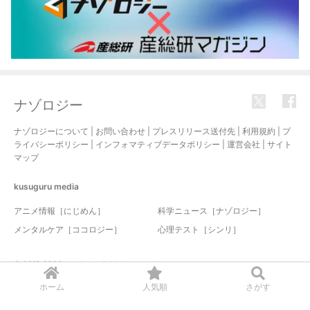
ナゾロジー
ナゾロジーについて
|
お問い合わせ
|
プレスリリース送付先
|
利用規約
|
プ
ライバシーポリシー
|
インフォマティブデータポリシー
|
運営会社
|
サイト
マップ
kusuguru
media
アニメ情報［にじめん］
科学ニュース［ナゾロジー］
メンタルケア［ココロジー］
心理テスト［シンリ］
© 2017-2026 nazology. all rights reserved.
ホーム
人気順
さがす