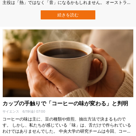
主役は「熱」ではなく「音」になるかもしれません。 オーストラリ
アのニューサウスウェールズ大学（UNSW）の研究チームは、お湯
を使わず、超音波を利用することで、常温付近の水からエスプレッ
続きを読む
ソ並みの濃さをもつコーヒーを2〜3分で抽出できることを示しまし
た。 研究の詳細は、2026年6…
カップの手触りで「コーヒーの味が変わる」と判明
サイエンス
6/19(金) 07:00
コーヒーの味は主に、豆の種類や焙煎、抽出方法で決まるもので
す。 しかし、私たちが感じている「味」は、舌だけで作られている
わけではありませんでした。 中央大学の研究チームは今回、コーヒ