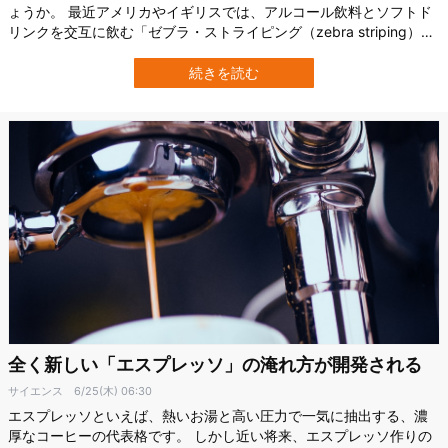
ょうか。 最近アメリカやイギリスでは、アルコール飲料とソフトド
リンクを交互に飲む「ゼブラ・ストライピング（zebra striping）」
という飲み方が広がっています。 “二日酔いを防ぐ方法”としてSNS
などでも話題ですが、研究者たちは、その効果を少し違う視点から
続きを読む
見ています。 イギリスのリヴァプール・ジョン・ムーア大学
（Liverpool…
全く新しい「エスプレッソ」の淹れ方が開発される
サイエンス
6/25(木) 06:30
エスプレッソといえば、熱いお湯と高い圧力で一気に抽出する、濃
厚なコーヒーの代表格です。 しかし近い将来、エスプレッソ作りの