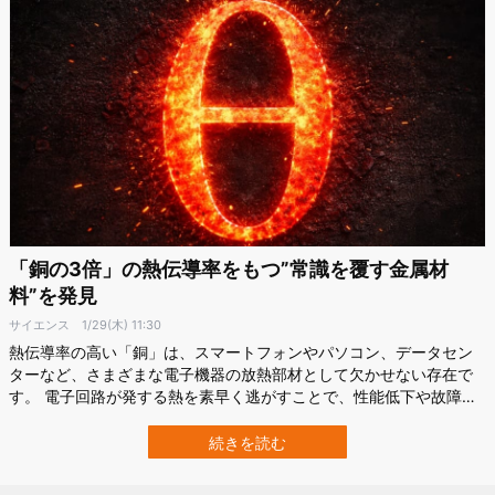
「銅の3倍」の熱伝導率をもつ”常識を覆す金属材
料”を発見
サイエンス
1/29(木) 11:30
熱伝導率の高い「銅」は、スマートフォンやパソコン、データセン
ターなど、さまざまな電子機器の放熱部材として欠かせない存在で
す。 電子回路が発する熱を素早く逃がすことで、性能低下や故障を
防いできました。 ところが、カリフォルニア大学ロサンゼルス校
（UCLA）の研究チームは、その銅の3倍の熱伝導率を示す金属材料
続きを読む
を発見しました。 この研究成果は、2026年1月15日付で
『Science』に掲載されました。…