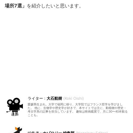
場所7選」
を紹介したいと思います。
大石航樹
Koki Oishi
愛媛県生まれ。大学で福岡に移り、大学院ではフランス哲学を学びまし
た。 他に、生物学や歴史学が好きで、本サイトでは主に、動植物や歴史・
考古学系の記事を担当しています。 趣味は映画鑑賞で、月に30〜40本観る
ことも。