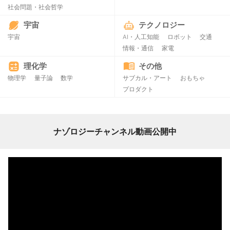
社会問題・社会哲学
宇宙
テクノロジー
宇宙
AI・人工知能
ロボット
交通
情報・通信
家電
理化学
その他
物理学
量子論
数学
サブカル・アート
おもちゃ
プロダクト
ナゾロジーチャンネル動画公開中