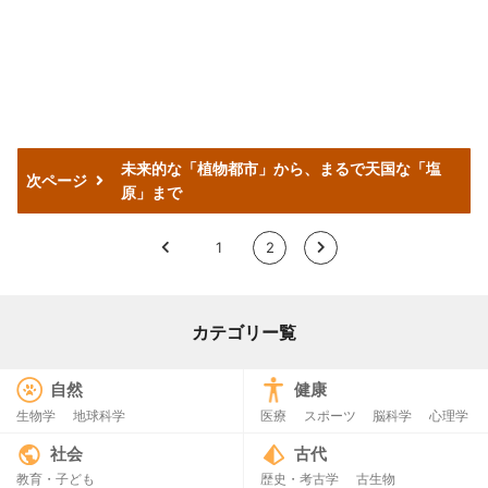
未来的な「植物都市」から、まるで天国な「塩
次ページ
原」まで
<
1
2
>
カテゴリー覧
自然
健康
生物学
地球科学
医療
スポーツ
脳科学
心理学
社会
古代
教育・子ども
歴史・考古学
古生物