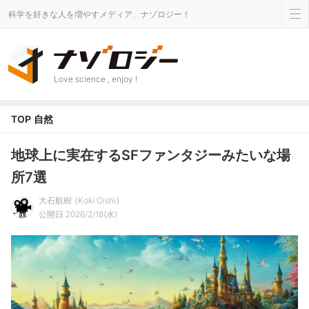
科学を好きな人を増やすメディア、ナゾロジー！
Love science , enjoy !
TOP
自然
地球上に実在するSFファンタジーみたいな場
所7選
大石航樹
Koki Oishi
公開日 2026/2/18(水)