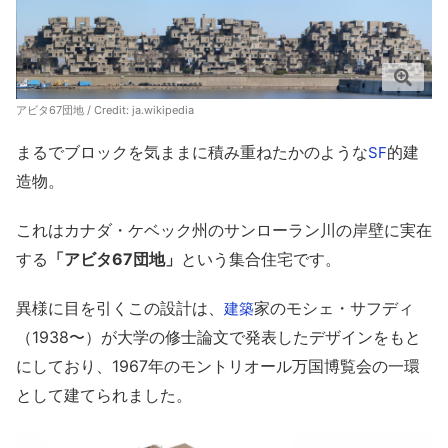
アビタ67団地 / Credit:
ja.wikipedia
まるでブロックを気ままに積み重ねたかのような
的建
SF
造物。
これはカナダ・ケベック州のサンローラン川の岸壁に実在
する
「アビタ67団地」
という集合住宅です。
異様に目を引くこの設計は、
家のモシェ・サフディ
建築
（1938〜）が大学の修士論文で発表したデザインをもと
にしており、1967年のモントリオール万国博覧会の一環
として建てられました。