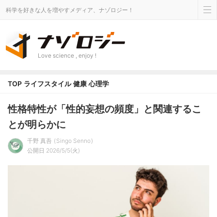
科学を好きな人を増やすメディア、ナゾロジー！
Love science , enjoy !
TOP
ライフスタイル
健康
心理学
性格特性が「性的妄想の頻度」と関連するこ
とが明らかに
千野 真吾
Singo Senno
公開日 2026/5/5(火)