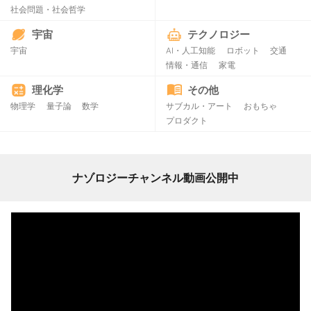
社会問題・社会哲学
宇宙
テクノロジー
宇宙
AI・人工知能
ロボット
交通
情報・通信
家電
理化学
その他
物理学
量子論
数学
サブカル・アート
おもちゃ
プロダクト
ナゾロジーチャンネル動画公開中