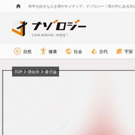
科学を好きな人を増やすメディア、ナゾロジー！世の中にある沢
Love science , enjoy !
社会
古代
宇宙
自然
健康
TOP
理化学
量子論