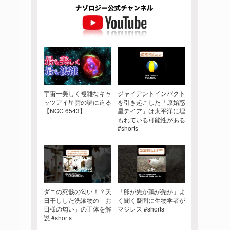
宇宙一美しく複雑なキャ
ジャイアントインパクト
ッツアイ星雲の謎に迫る
を引き起こした「原始惑
【NGC 6543】
星テイア」は太平洋に埋
もれている可能性がある
#shorts
ダニの死骸の匂い！？天
「卵が先か鶏が先か」よ
日干しした洗濯物の「お
く聞く疑問に生物学者が
日様の匂い」の正体を解
マジレス #shorts
説 #shorts