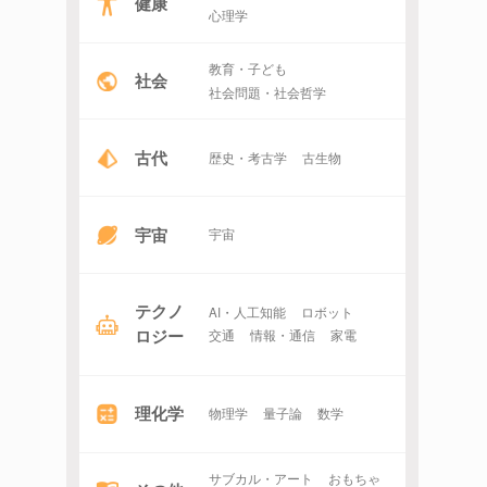
健康
心理学
教育・子ども
社会
社会問題・社会哲学
古代
歴史・考古学
古生物
宇宙
宇宙
テクノ
AI・人工知能
ロボット
ロジー
交通
情報・通信
家電
理化学
物理学
量子論
数学
サブカル・アート
おもちゃ