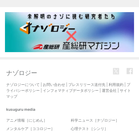
ナゾロジー
ナゾロジーについて
|
お問い合わせ
|
プレスリリース送付先
|
利用規約
|
プ
ライバシーポリシー
|
インフォマティブデータポリシー
|
運営会社
|
サイト
マップ
kusuguru
media
アニメ情報［にじめん］
科学ニュース［ナゾロジー］
メンタルケア［ココロジー］
心理テスト［シンリ］