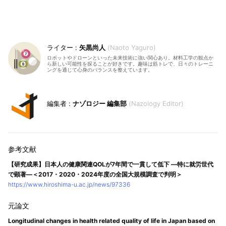
矢黒尚人
Naoto Yaguro
ロボットやドローンといった未来技術に強い関心あり。材料工学の観点か
ら新しい可能性を探ることが好きです。趣味は筋トレで、日々のトレーニ
ングを通じて心身のバランスを整えています。
ナゾロジー 編集部
Nazology Editor
【研究成果】日本人の健康関連QOLが7年間で一貫して低下 ―特に就労世代
で顕著―＜2017・2020・2024年度の全国大規模調査で判明＞
https://www.hiroshima-u.ac.jp/news/97336
Longitudinal changes in health related quality of life in Japan based on