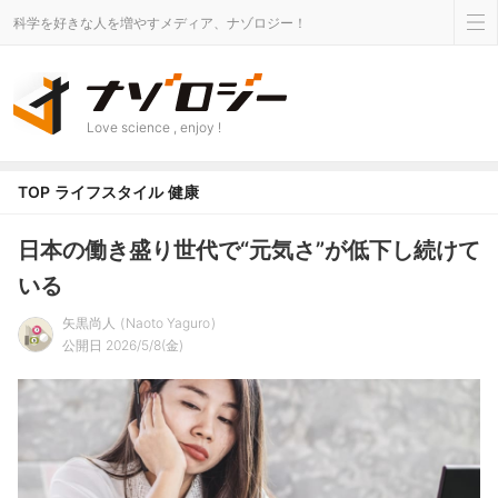
科学を好きな人を増やすメディア、ナゾロジー！
Love science , enjoy !
TOP
ライフスタイル
健康
日本の働き盛り世代で“元気さ”が低下し続けて
いる
矢黒尚人
Naoto Yaguro
公開日 2026/5/8(金)