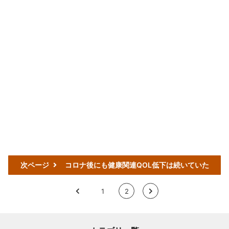
次ページ
コロナ後にも健康関連QOL低下は続いていた
<
1
2
>