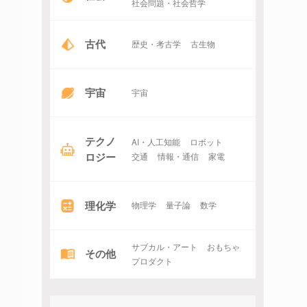
社会問題・社会哲学
古代
歴史・考古学
古生物
宇宙
宇宙
テクノ
AI・人工知能
ロボット
ロジー
交通
情報・通信
家電
理化学
物理学
量子論
数学
サブカル・アート
おもちゃ
その他
プロダクト