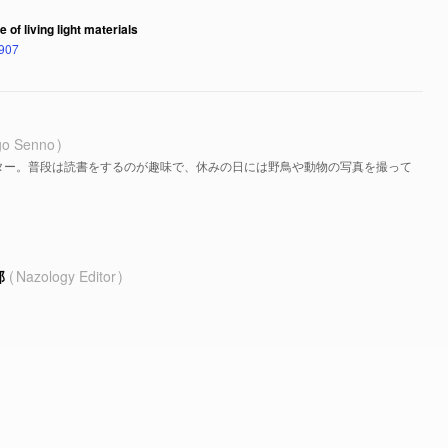
of living light materials
3907
go Senno
ター。普段は読書をするのが趣味で、休みの日には野鳥や動物の写真を撮って
部
Nazology Editor