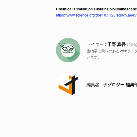
Chemical stimulation sustains bioluminescence 
https://www.science.org/doi/10.1126/sciadv.aee
千野 真吾
Sin
生物学に興味のあるWebライ
います。
ナゾロジー 編集