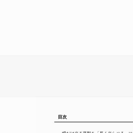
目次
一瞬だけ光る藻類を「長く光らせる」に