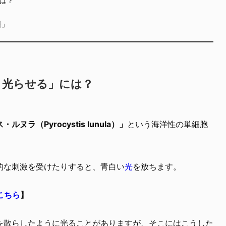
料」
く光らせる」には？
ヌラ（Pyrocystis lunula）」
という海洋性の単細胞
的な刺激を受けたりすると、青白い
光
を放ちます。
こちら
】
を散らしたように光ることがありますが、そこにはこうした