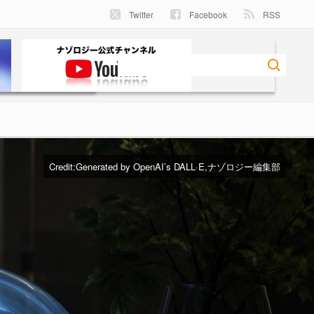
Twitter
Facebook
RSS
Credit:Generated by OpenAI’s DALL·E,ナゾロジー編集部