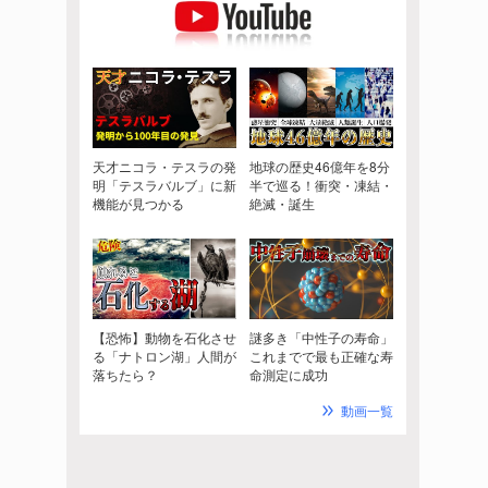
天才ニコラ・テスラの発
地球の歴史46億年を8分
明「テスラバルブ」に新
半で巡る！衝突・凍結・
機能が見つかる
絶滅・誕生
【恐怖】動物を石化させ
謎多き「中性子の寿命」
る「ナトロン湖」人間が
これまでで最も正確な寿
落ちたら？
命測定に成功
動画一覧