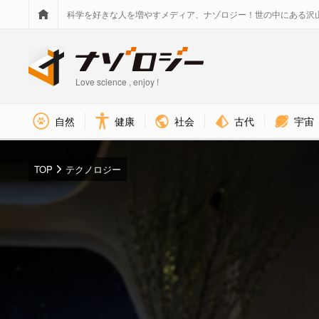
科学を好きな人を増やすメディア、ナゾロジー！世の中にある沢
Love science , enjoy !
社会
古代
宇宙
自然
健康
TOP
テクノロジー