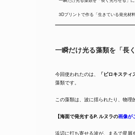
3Dプリントで作る「生きている発光材
一瞬だけ光る藻類を「長
今回使われたのは、
「ピロキスティス・ル
藻類です。
この藻類は、波に揺られたり、物理
【海面で発光するP. ルヌラの
画像が
浜辺に打ち寄せる波が、まるで星屑