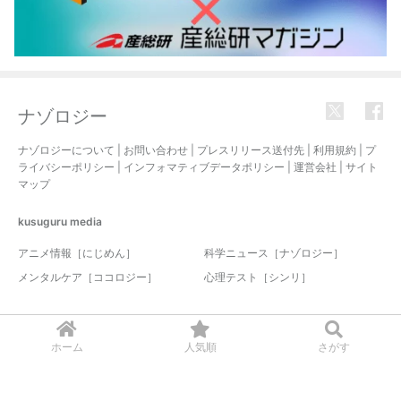
ナゾロジー
ナゾロジーについて
|
お問い合わせ
|
プレスリリース送付先
|
利用規約
|
プ
ライバシーポリシー
|
インフォマティブデータポリシー
|
運営会社
|
サイト
マップ
kusuguru
media
アニメ情報［にじめん］
科学ニュース［ナゾロジー］
メンタルケア［ココロジー］
心理テスト［シンリ］
© 2017-2026 nazology. all rights reserved.
ホーム
人気順
さがす