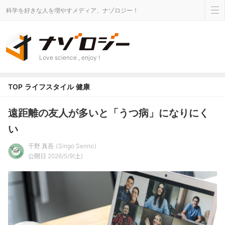
科学を好きな人を増やすメディア、ナゾロジー！
Love science , enjoy !
TOP
ライフスタイル
健康
遠距離の友人が多いと「うつ病」になりにく
い
千野 真吾
Singo Senno
公開日 2026/5/9(土)