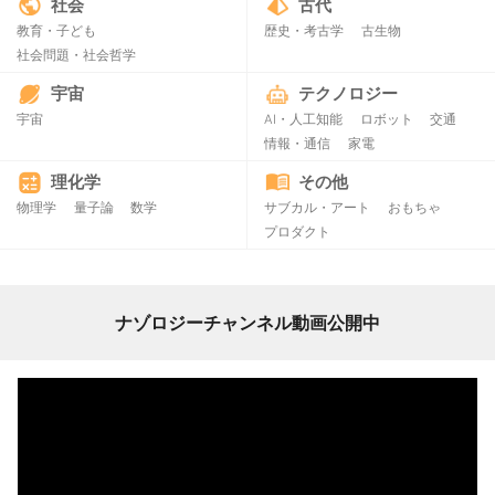
社会
古代
教育・子ども
歴史・考古学
古生物
社会問題・社会哲学
宇宙
テクノロジー
宇宙
AI・人工知能
ロボット
交通
情報・通信
家電
理化学
その他
物理学
量子論
数学
サブカル・アート
おもちゃ
プロダクト
ナゾロジーチャンネル動画公開中