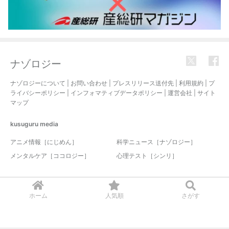
ナゾロジー
ナゾロジーについて
|
お問い合わせ
|
プレスリリース送付先
|
利用規約
|
プ
ライバシーポリシー
|
インフォマティブデータポリシー
|
運営会社
|
サイト
マップ
kusuguru
media
アニメ情報［にじめん］
科学ニュース［ナゾロジー］
メンタルケア［ココロジー］
心理テスト［シンリ］
© 2017-2026 nazology. all rights reserved.
ホーム
人気順
さがす