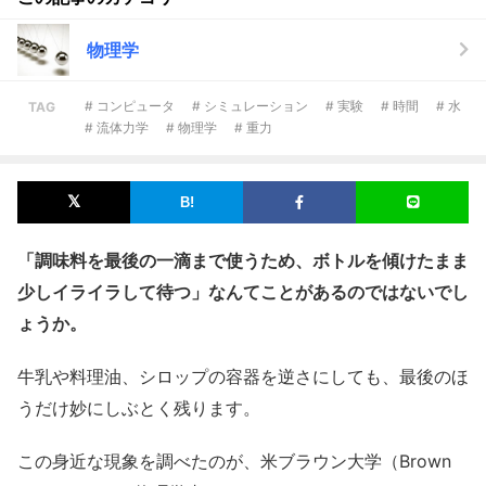
物理学
# コンピュータ
# シミュレーション
# 実験
# 時間
# 水
TAG
# 流体力学
# 物理学
# 重力
「調味料を最後の一滴まで使うため、ボトルを傾けたまま
少しイライラして待つ」なんてことがあるのではないでし
ょうか。
牛乳や料理油、シロップの容器を逆さにしても、最後のほ
うだけ妙にしぶとく残ります。
この身近な現象を調べたのが、米ブラウン大学（Brown