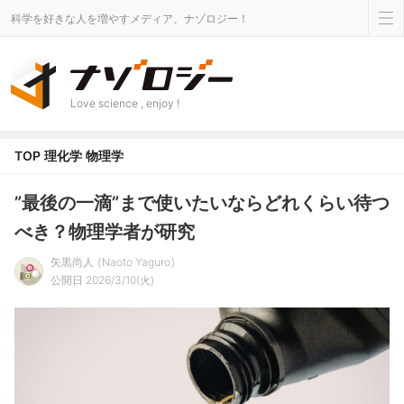
科学を好きな人を増やすメディア、ナゾロジー！
Love science , enjoy !
TOP
理化学
物理学
”最後の一滴”まで使いたいならどれくらい待つ
べき？物理学者が研究
矢黒尚人
Naoto Yaguro
公開日 2026/3/10(火)