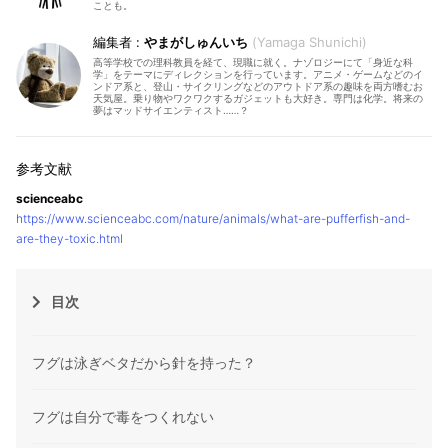
ことも。
やまがしゅんいち
Yamaga Shunichi
高等学校での理科教員を経て、現職に就く。ナゾロジーにて「身近な科
学」をテーマにディレクションを行っています。アニメ・ゲームなどのイ
ンドア系と、登山・サイクリングなどのアウトドア系の趣味を両方嗜むお
天気屋。乗り物やワクワクするガジェットも大好き。専門は化学。将来の
夢はマッドサイエンティスト……？
scienceabc
https://www.scienceabc.com/nature/animals/what-are-pufferfish-and-
are-they-toxic.html
目次
フグは泳ぎベタだから針を持った？
フグは自分で毒をつくれない