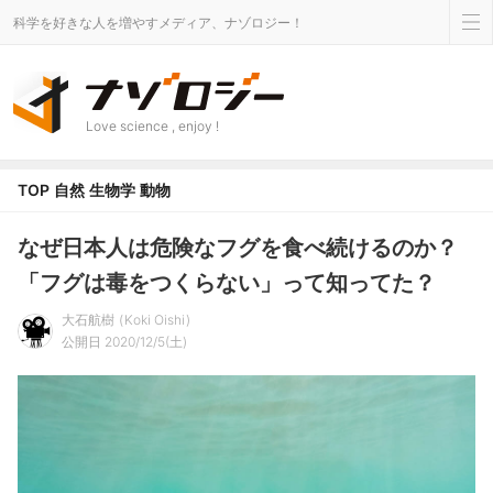
科学を好きな人を増やすメディア、ナゾロジー！
Love science , enjoy !
TOP
自然
生物学
動物
なぜ日本人は危険なフグを食べ続けるのか？
「フグは毒をつくらない」って知ってた？
大石航樹
Koki Oishi
公開日 2020/12/5(土)