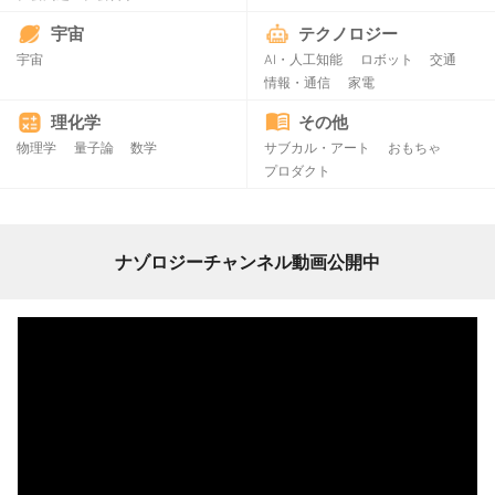
宇宙
テクノロジー
宇宙
AI・人工知能
ロボット
交通
情報・通信
家電
理化学
その他
物理学
量子論
数学
サブカル・アート
おもちゃ
プロダクト
ナゾロジーチャンネル動画公開中