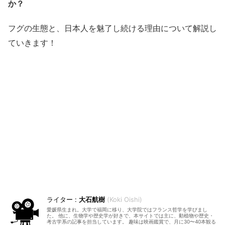
か？
フグの生態と、日本人を魅了し続ける理由について解説し
ていきます！
大石航樹
Koki Oishi
愛媛県生まれ。大学で福岡に移り、大学院ではフランス哲学を学びまし
た。 他に、生物学や歴史学が好きで、本サイトでは主に、動植物や歴史・
考古学系の記事を担当しています。 趣味は映画鑑賞で、月に30〜40本観る