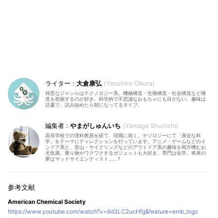
大倉康弘
Yasuhiro Okura
得意なジャンルはテクノロジー系。機械構造・生物構造・社会構造など構
造を把握するのが好き。科学的で不思議なおもちゃにも目がない。趣味は
読書で、読み始めたら朝になってるタイプ。
やまがしゅんいち
Yamaga Shunichi
高等学校での理科教員を経て、現職に就く。ナゾロジーにて「身近な科
学」をテーマにディレクションを行っています。アニメ・ゲームなどのイ
ンドア系と、登山・サイクリングなどのアウトドア系の趣味を両方嗜むお
天気屋。乗り物やワクワクするガジェットも大好き。専門は化学。将来の
夢はマッドサイエンティスト……？
American Chemical Society
https://www.youtube.com/watch?v=6d3LC2ucHfg&feature=emb_logo