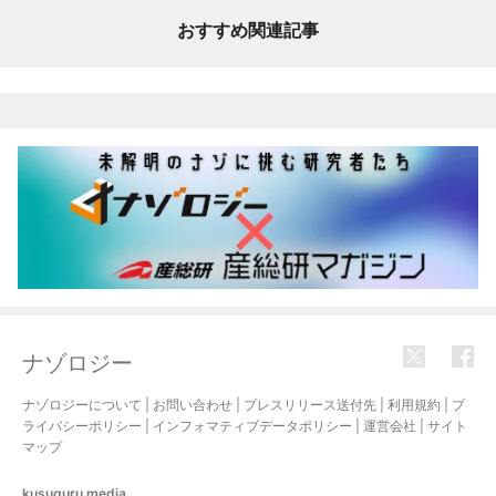
おすすめ関連記事
ナゾロジー
ナゾロジーについて
|
お問い合わせ
|
プレスリリース送付先
|
利用規約
|
プ
ライバシーポリシー
|
インフォマティブデータポリシー
|
運営会社
|
サイト
マップ
kusuguru
media