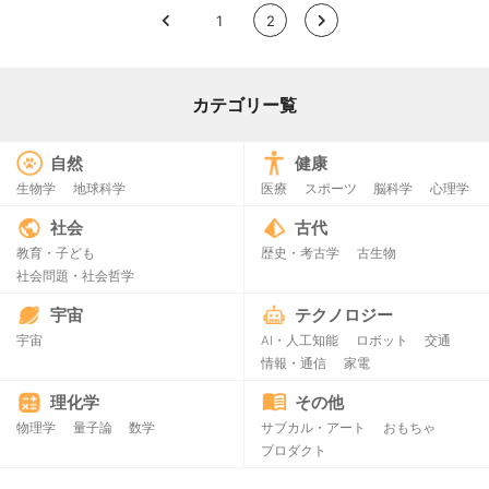
<
1
2
>
カテゴリー覧
自然
健康
生物学
地球科学
医療
スポーツ
脳科学
心理学
社会
古代
教育・子ども
歴史・考古学
古生物
社会問題・社会哲学
宇宙
テクノロジー
宇宙
AI・人工知能
ロボット
交通
情報・通信
家電
理化学
その他
物理学
量子論
数学
サブカル・アート
おもちゃ
プロダクト