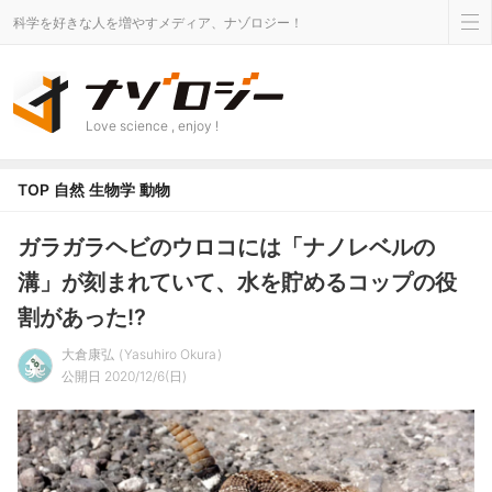
科学を好きな人を増やすメディア、ナゾロジー！
Love science , enjoy !
TOP
自然
生物学
動物
ガラガラヘビのウロコには「ナノレベルの
溝」が刻まれていて、水を貯めるコップの役
割があった!?
大倉康弘
Yasuhiro Okura
公開日 2020/12/6(日)