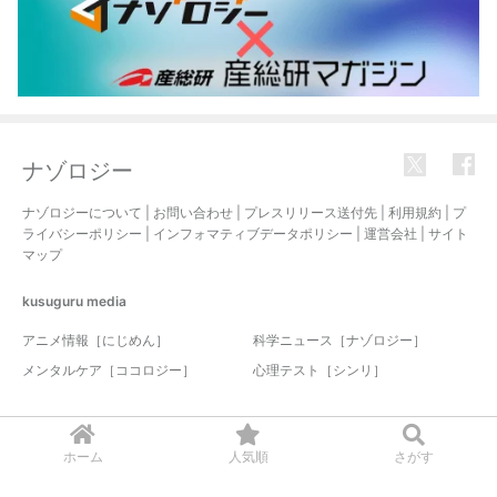
ナゾロジー
ナゾロジーについて
|
お問い合わせ
|
プレスリリース送付先
|
利用規約
|
プ
ライバシーポリシー
|
インフォマティブデータポリシー
|
運営会社
|
サイト
マップ
kusuguru
media
アニメ情報［にじめん］
科学ニュース［ナゾロジー］
メンタルケア［ココロジー］
心理テスト［シンリ］
© 2017-2026 nazology. all rights reserved.
ホーム
人気順
さがす