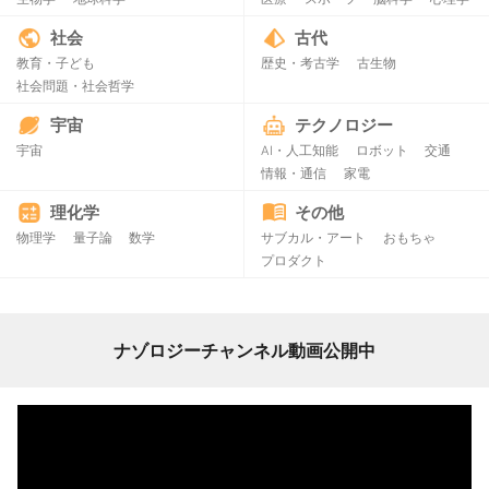
社会
古代
教育・子ども
歴史・考古学
古生物
社会問題・社会哲学
宇宙
テクノロジー
宇宙
AI・人工知能
ロボット
交通
情報・通信
家電
理化学
その他
物理学
量子論
数学
サブカル・アート
おもちゃ
プロダクト
ナゾロジーチャンネル動画公開中