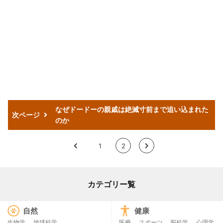
なぜドードーの親戚は絶滅寸前まで追い込まれた
次ページ
のか
<
1
2
>
カテゴリー覧
自然
健康
生物学
地球科学
医療
スポーツ
脳科学
心理学