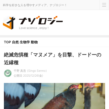
科学を好きな人を増やすメディア、ナゾロジー！
Love science , enjoy !
TOP
自然
生物学
動物
絶滅危惧種「マヌメア」を目撃、ドードーの
近縁種
千野 真吾
Singo Senno
公開日 2025/12/26(金)