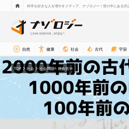
科学を好きな人を増やすメディア、ナゾロジー！世の中にある沢
Love science , enjoy !
社会
古代
宇宙
自然
健康
TOP
社会
社会問題・社会哲学