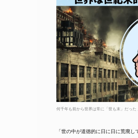
何千年も前から世界は常に「世も末」だった / Cr
「世の中が道徳的に日に日に荒廃し