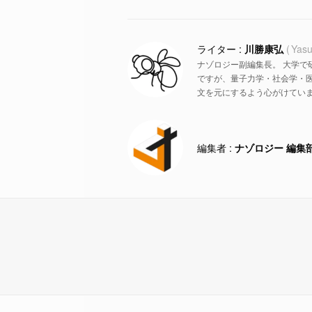
川勝康弘
Yasu
ナゾロジー副編集長。 大学で
ですが、量子力学・社会学・
文を元にするよう心がけていま
ナゾロジー 編集