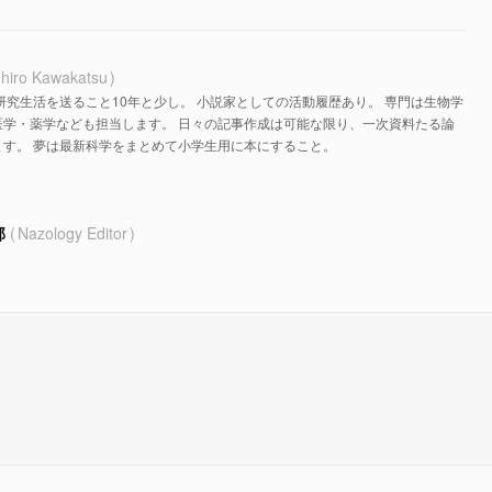
hiro Kawakatsu
研究生活を送ること10年と少し。 小説家としての活動履歴あり。 専門は生物学
医学・薬学なども担当します。 日々の記事作成は可能な限り、一次資料たる論
す。 夢は最新科学をまとめて小学生用に本にすること。
部
Nazology Editor