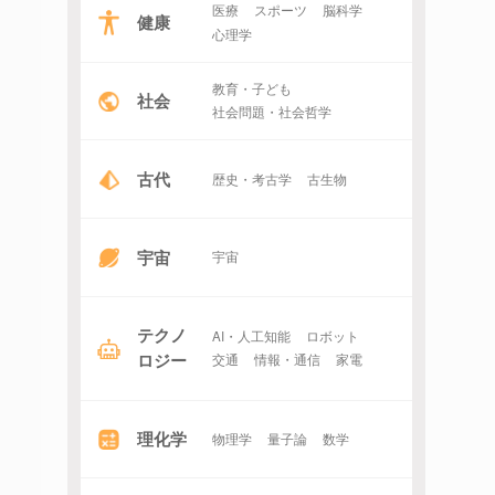
医療
スポーツ
脳科学
健康
心理学
教育・子ども
社会
社会問題・社会哲学
古代
歴史・考古学
古生物
宇宙
宇宙
テクノ
AI・人工知能
ロボット
ロジー
交通
情報・通信
家電
理化学
物理学
量子論
数学