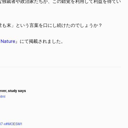
な独裁者や政治家たちが、この錯覚を利用して利益を得てい
世も末」という言葉を口にし続けたのでしょうか？
『
Nature
』にて掲載されました。
ever, study says
html
06137-x#MOESM1