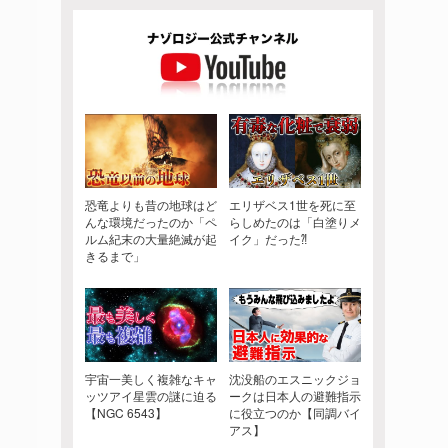
恐竜よりも昔の地球はど
エリザベス1世を死に至
んな環境だったのか「ペ
らしめたのは「白塗りメ
ルム紀末の大量絶滅が起
イク」だった⁈
きるまで」
宇宙一美しく複雑なキャ
沈没船のエスニックジョ
ッツアイ星雲の謎に迫る
ークは日本人の避難指示
【NGC 6543】
に役立つのか【同調バイ
アス】