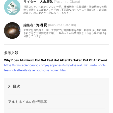
大倉康弘
Yasuhiro Okura
得意なジャンルはテクノロジー系。機械構造・生物構造・社会構造など構
造を把握するのが好き。科学的で不思議なおもちゃにも目がない。趣味は
読書で、読み始めたら朝になってるタイプ。
海沼 賢
Kainuma Satoshi
大学では電気電子工学、大学院では知識科学を専攻。科学進歩と共に分断
されがちな分野間交流の場、一般の人々が科学知識とふれあう場の創出を
目指しています。
Why Does Aluminum Foil Not Feel Hot After It’s Taken Out Of An Oven?
https://www.scienceabc.com/eyeopeners/why-does-aluminum-foil-not-
feel-hot-after-its-taken-out-of-an-oven.html
目次
アルミホイルの熱伝導率