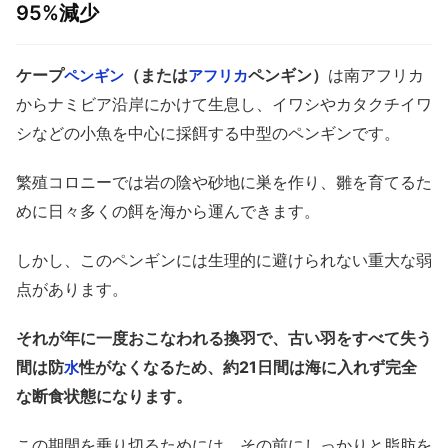
95%減少
ケープ
（または
ペンギン）
は南アフリカ
ペンギン
アフリカ
からナミビア沿岸にかけて生息し、イワシやカタクチイワ
シなどの小魚を中心に採餌する中型のペンギンです。
繁殖コロニーでは岩の陰や砂地に巣を作り、雛を育てるた
めに日々多くの餌を海から運んできます。
しかし、このペンギンには生理的に避けられない重大な弱
点があります。
それが年に一度おこなわれる換羽で、古い羽をすべて失う
間は防
性がなくなるため、約21日間は海に入れず完全
水
な断食状態になります。
この期間を乗り切るためには、その前にしっかりと脂肪を