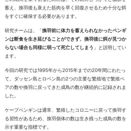
蓄え、換羽後も衰えた筋肉を早く回復させるため十分な餌
をすぐに確保する必要があります。
研究チームは、「
換羽前に体力を蓄えられなかったペンギ
ンは断食を生き延びることができず、換羽後に餌が見つか
らない場合も同様に弱って死亡してしまう
」と説明してい
ます。
今回の研究では1995年から2015年までの20年間にわたっ
て、ダッセン島とロベン島の2つの主要な繁殖地で繁殖ペ
アの数や換羽に戻ってきた成鳥の数が継続的に記録されま
した。
ケープペンギンは通常、繁殖したコロニーに戻って換羽す
る習性があるため、換羽個体の数は生き残った成鳥の数を
示す重要な指標です。