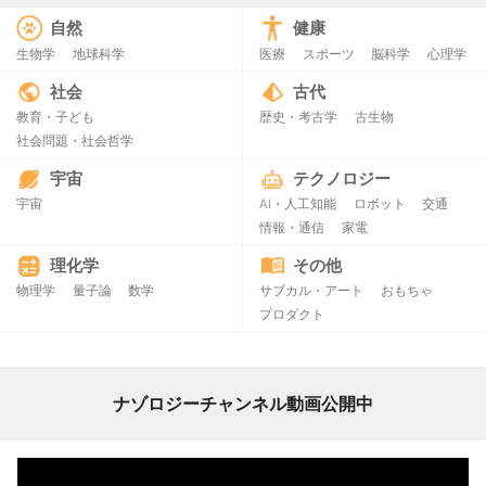
自然
健康
生物学
地球科学
医療
スポーツ
脳科学
心理学
社会
古代
教育・子ども
歴史・考古学
古生物
社会問題・社会哲学
宇宙
テクノロジー
宇宙
AI・人工知能
ロボット
交通
情報・通信
家電
理化学
その他
物理学
量子論
数学
サブカル・アート
おもちゃ
プロダクト
ナゾロジーチャンネル動画公開中