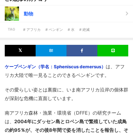
動物
TAG
# アフリカ
# ペンギン
# 水
# 絶滅
は、アフ
ケープペンギン（学名：Spheniscus demersus）
リカ大陸で唯一見ることのできるペンギンです。
その愛らしい姿とは裏腹に、いま南アフリカ沿岸の個体群
が深刻な危機に直面しています。
南アフリカ森林・漁業・環境省（DFFE）の研究チーム
は、
2004年にダッセン島とロベン島で繁殖していた成鳥
の約95％が、その後8年間で姿を消したことを報告し、そ