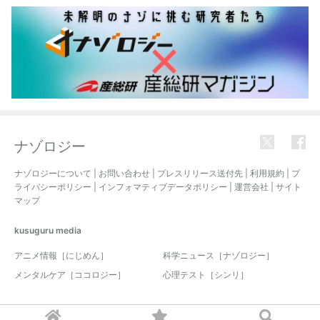
ナゾロジー
ナゾロジーについて
|
お問い合わせ
|
プレスリリース送付先
|
利用規約
|
プ
ライバシーポリシー
|
インフォマティブデータポリシー
|
運営会社
|
サイト
マップ
kusuguru
media
アニメ情報［にじめん］
科学ニュース［ナゾロジー］
メンタルケア［ココロジー］
心理テスト［シンリ］
© 2017-2026 nazology. all rights reserved.