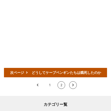
次ページ
どうしてケープペンギンたちは餓死したのか
<
1
2
>
カテゴリー覧