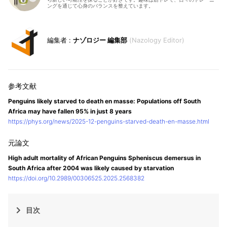
ングを通じて心身のバランスを整えています。
ナゾロジー 編集部
Nazology Editor
Penguins likely starved to death en masse: Populations off South
Africa may have fallen 95% in just 8 years
https://phys.org/news/2025-12-penguins-starved-death-en-masse.html
High adult mortality of African Penguins Spheniscus demersus in
South Africa after 2004 was likely caused by starvation
https://doi.org/10.2989/00306525.2025.2568382
目次