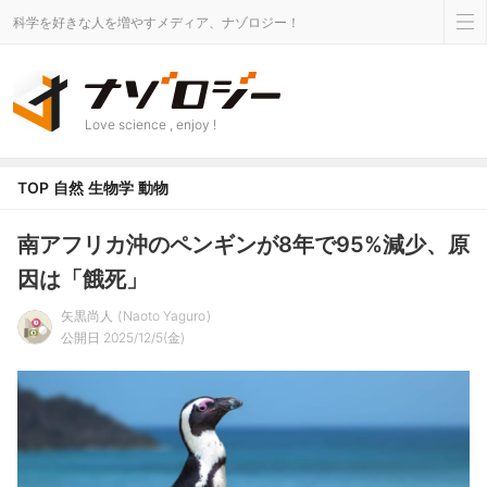
科学を好きな人を増やすメディア、ナゾロジー！
Love science , enjoy !
TOP
自然
生物学
動物
南アフリカ沖のペンギンが8年で95%減少、原
因は「餓死」
矢黒尚人
Naoto Yaguro
公開日 2025/12/5(金)