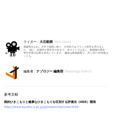
大石航樹
Koki Oishi
愛媛県生まれ。大学で福岡に移り、大学院ではフランス哲学を学びまし
た。 他に、生物学や歴史学が好きで、本サイトでは主に、動植物や歴史・
考古学系の記事を担当しています。 趣味は映画鑑賞で、月に30〜40本観る
ことも。
ナゾロジー 編集部
Nazology Editor
病的ひきこもりと健康なひきこもりを区別する評価法（HiDE）開発
https://www.kyushu-u.ac.jp/ja/researches/view/1049