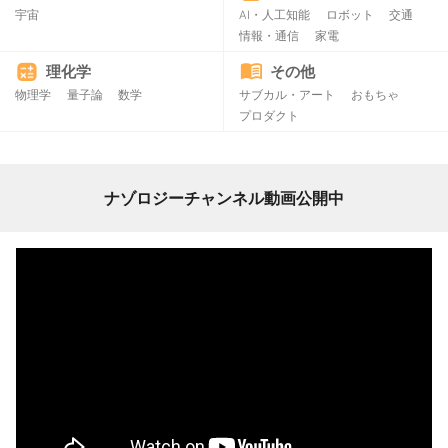
宇宙
AI・人工知能
ロボット
交通
情報・通信
家電
理化学
その他
物理学
量子論
数学
サブカル・アート
おもちゃ
プロダクト
ナゾロジーチャンネル動画公開中