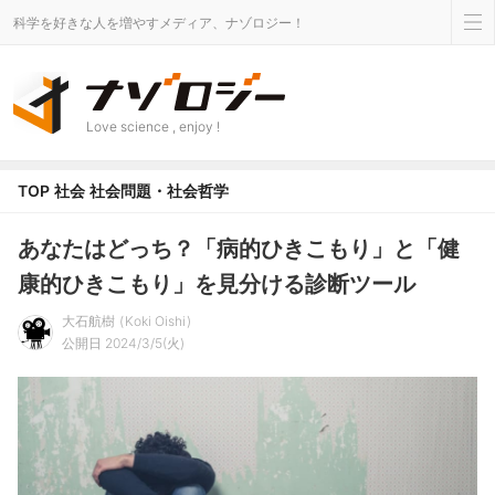
科学を好きな人を増やすメディア、ナゾロジー！
Love science , enjoy !
TOP
社会
社会問題・社会哲学
あなたはどっち？「病的ひきこもり」と「健
康的ひきこもり」を見分ける診断ツール
大石航樹
Koki Oishi
公開日 2024/3/5(火)