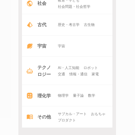
社会
社会問題・社会哲学
古代
歴史・考古学
古生物
宇宙
宇宙
テクノ
AI・人工知能
ロボット
ロジー
交通
情報・通信
家電
理化学
物理学
量子論
数学
サブカル・アート
おもちゃ
その他
プロダクト