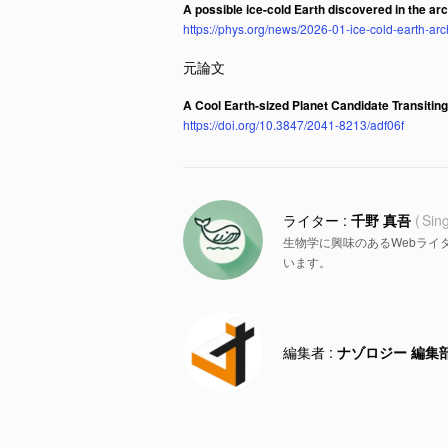
A possible ice-cold Earth discovered in the ar
https://phys.org/news/2026-01-ice-cold-earth-arc
A Cool Earth-sized Planet Candidate Transitin
https://doi.org/10.3847/2041-8213/adf06f
千野 真吾
Sin
生物学に興味のあるWebライ
います。
ナゾロジー 編集