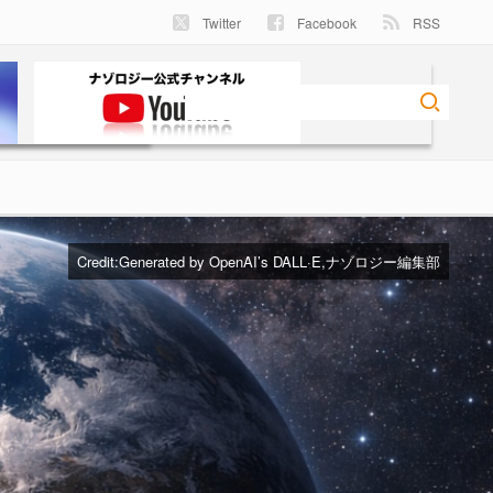
Twitter
Facebook
RSS
Credit:Generated by OpenAI’s DALL·E,ナゾロジー編集部