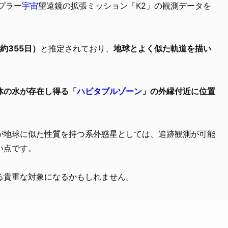
プラー
宇宙
望遠鏡の拡張ミッション「K2」の観測データを
約355日）
と推定されており、
地球とよく似た軌道を描い
体の水が存在し得る「
ハビタブルゾーン
」の外縁付近に位置
が地球に似た性質を持つ系外惑星としては、追跡観測が可能
い点です。
る貴重な対象になるかもしれません。