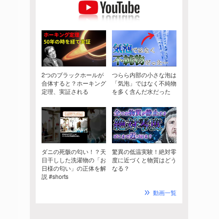
2つのブラックホールが
つらら内部の小さな泡は
合体すると？ホーキング
「気泡」ではなく不純物
定理、実証される
を多く含んだ水だった
ダニの死骸の匂い！？天
驚異の低温実験！絶対零
日干しした洗濯物の「お
度に近づくと物質はどう
日様の匂い」の正体を解
なる？
説 #shorts
動画一覧