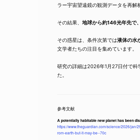
ラー宇宙望遠鏡の観測データを再解
その結果、
地球から約146光年先で
その惑星は、条件次第では
液体の水
文学者たちの注目を集めています。
研究の詳細は2026年1月27日付で科学雑誌『
た。
A potentially habitable new planet has been di
https://www.theguardian.com/science/2026/jan/2
rom-earth-but-it-may-be--70c