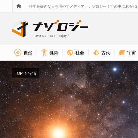
科学を好きな人を増やすメディア、ナゾロジー！世の中にある沢
Love science , enjoy !
社会
古代
宇宙
自然
健康
TOP
宇宙