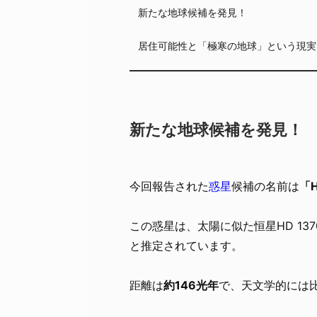
新たな地球候補を発見！
居住可能性と「極寒の地球」という現実
新たな地球候補を発見！
今回報告された
惑星
候補の名前は
「H
この惑星は、太陽に似た恒星HD 13
と推定されています。
距離は
約146光年
で、天文学的には