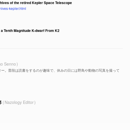
chives of the retired Kepler Space Telescope
hives-kepler.html
g a Tenth Magnitude K-dwarf From K2
go Senno
ター。普段は読書をするのが趣味で、休みの日には野鳥や動物の写真を撮って
部
Nazology Editor