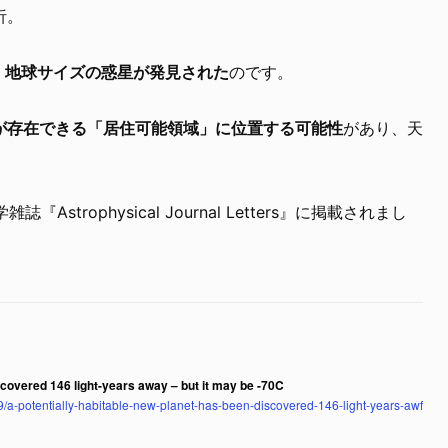
析。
、地球サイズの惑星が発見された
のです。
が存在できる「居住可能領域」に位置する可能性
があり、天
Astrophysical Journal Letters』に掲載されまし
scovered 146 light-years away – but it may be -70C
9/a-potentially-habitable-new-planet-has-been-discovered-146-light-years-awf