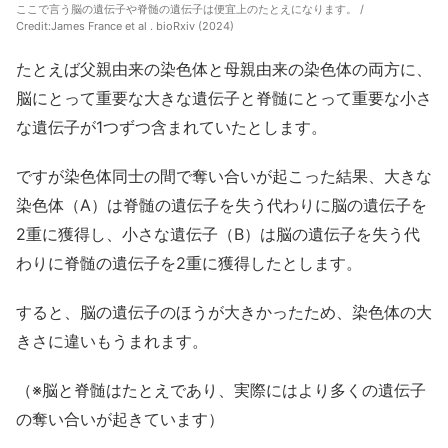
ここで言う脳の遺伝子や脊髄の遺伝子は便宜上のたとえになります。 /
Credit:
James France et al . bioRxiv (2024)
たとえば父親由来の染色体と母親由来の染色体の両方に、
脳にとって重要な大きな遺伝子と脊髄にとって重要な小さ
な遺伝子が1つずつ含まれていたとします。
ですが染色体同士の間で奪い合いが起こった結果、大きな
染色体（A）は脊髄の遺伝子を失う代わりに脳の遺伝子を
2重に獲得し、小さな遺伝子（B）は脳の遺伝子を失う代
わりに脊髄の遺伝子を2重に獲得したとします。
すると、脳の遺伝子のほうが大きかったため、染色体の大
きさに違いもうまれます。
（※脳と脊髄はたとえであり、実際にはより多くの遺伝子
の奪い合いが起きています）