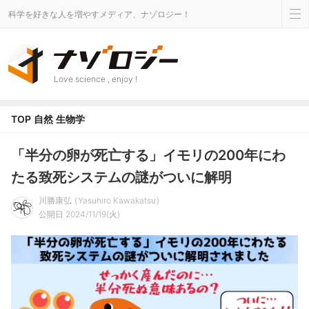
科学を好きな人を増やすメディア、ナゾロジー！
Love science , enjoy !
TOP
自然
生物学
「半分の卵が死亡する」イモリの200年にわ
たる致死システムの謎がついに解明
川勝康弘
Yasuhiro Kawakatsu
公開日 2024/11/19(火)