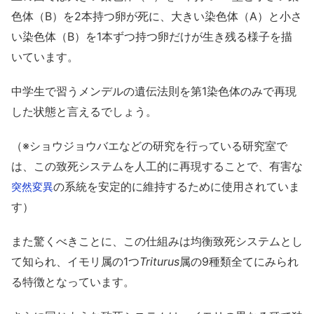
色体（B）を2本持つ卵が死に、大きい染色体（A）と小さ
い染色体（B）を1本ずつ持つ卵だけが生き残る様子を描
いています。
中学生で習うメンデルの遺伝法則を第1染色体のみで再現
した状態と言えるでしょう。
（※ショウジョウバエなどの研究を行っている研究室で
は、この致死システムを人工的に再現することで、有害な
の系統を安定的に維持するために使用されていま
突然変異
す）
また驚くべきことに、この仕組みは均衡致死システムとし
て知られ、イモリ属の1つ
Triturus
属の9種類全てにみられ
る特徴となっています。