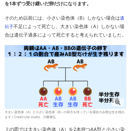
を1本ずつ受け継いだ卵だけになります。
そのため以前には、小さい染色体（B）しかない場合は
遺
不足によって死亡し、大きい染色体（A）しかない場
伝子
合は遺伝子過多によって死亡すると考えられていました。
大きい染色体（A）と小さい染色体（B）の両方を持っている場合のみ卵は生き残れ
ます / Credit:clip studio . 川勝康弘
上の図では大きい染色体（A）を2本持つAA型と小さい染