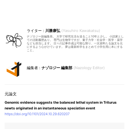
川勝康弘
Yasuhiro Kawakatsu
ナゾロジー副編集長。 大学で研究生活を送ること10年と少し。 小説家とし
ての活動履歴あり。 専門は生物学ですが、量子力学・社会学・医学・薬学
なども担当します。 日々の記事作成は可能な限り、一次資料たる論文を元
にするよう心がけています。 夢は最新科学をまとめて小学生用に本にする
こと。
ナゾロジー 編集部
Nazology Editor
Genomic evidence suggests the balanced lethal system in Triturus
newts originated in an instantaneous speciation event
https://doi.org/10.1101/2024.10.29.620207