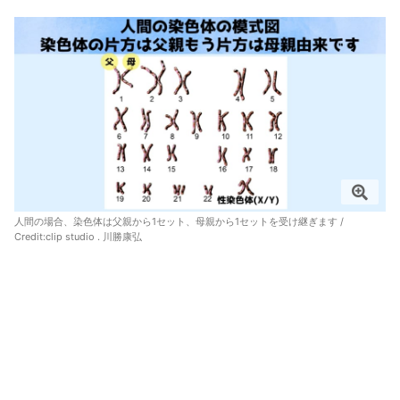
人間の場合、染色体は父親から1セット、母親から1セットを受け継ぎます /
Credit:clip studio . 川勝康弘