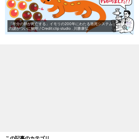
「半分の卵が死亡する」イモリの200年にわたる致死システム
の謎がついに解明 / Credit:clip studio . 川勝康弘
この記事のカテゴリ