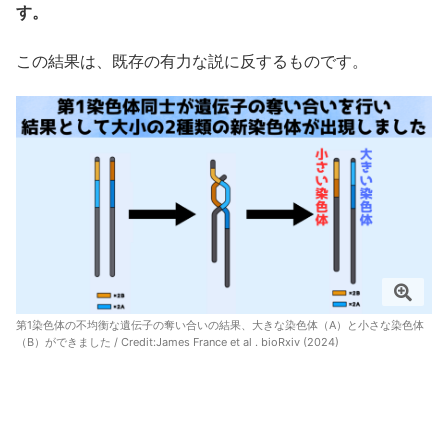
す。
この結果は、既存の有力な説に反するものです。
第1染色体の不均衡な遺伝子の奪い合いの結果、大きな染色体（A）と小さな染色体
（B）ができました / Credit:
James France et al . bioRxiv (2024)