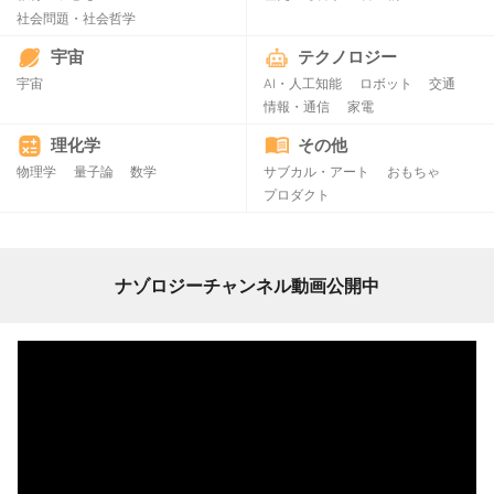
社会問題・社会哲学
宇宙
テクノロジー
宇宙
AI・人工知能
ロボット
交通
情報・通信
家電
理化学
その他
物理学
量子論
数学
サブカル・アート
おもちゃ
プロダクト
ナゾロジーチャンネル動画公開中