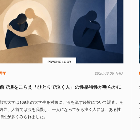
PSYCHOLOGY
理学
2026.08.06 THU
前で涙をこらえ「ひとりで泣く人」の性格特性が明らかに
都宮大学は169名の大学生を対象に、涙を流す経験について調査。そ
結果、人前では涙を我慢し、一人になってから泣く人には、ある性
特性が多くみられました。