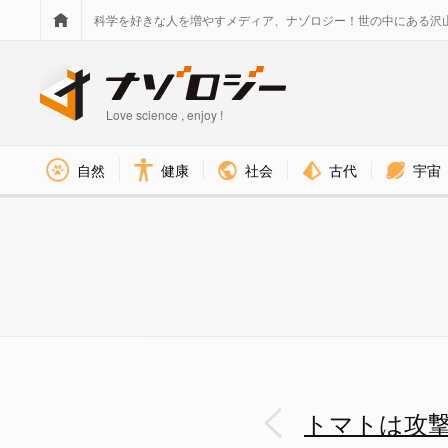
科学を好きな人を増やすメディア、ナゾロジー！世の中にある沢
Love science , enjoy !
社会
古代
宇宙
自然
健康
実験の様子 - ナゾロジー
トマトは攻