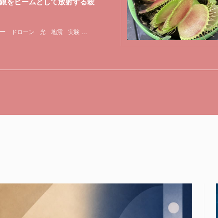
銀をビームとして放射する殺
ー
ドローン
光
地震
実験
特集
脳
軍事
音速