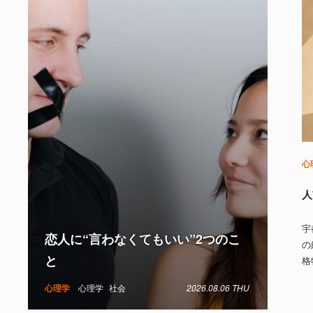
心
人
宇
恋人に“言わなくてもいい”2つのこ
の
と
格
心理学
心理学
社会
2026.08.06 THU