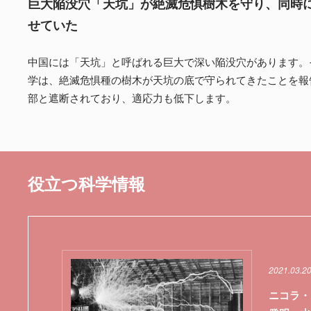
巨大陥没穴「天坑」が絶滅危惧樹木を守り、同時
せていた
中国には「天坑」と呼ばれる巨大で深い陥没穴があります。
学は、絶滅危惧種の樹木が天坑の底で守られてきたことを報
部と遮断されており、適応力も低下します。
役立つ科学情報
2021.03.2
ニコラ・