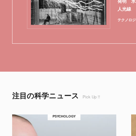
発明 水
人光線
テクノロジ
注目の科学ニュース
Pick Up !!
PSYCHOLOGY