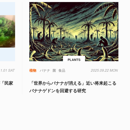
PLANTS
11.01 SAT
植物
バナナ
菌
食品
2025.09.22 MON
が「民家
「世界からバナナが消える」近い将来起こる
バナナゲドンを回避する研究