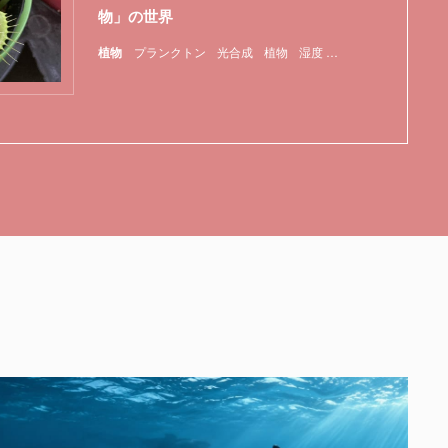
物」の世界
植物
プランクトン
光合成
植物
湿度
特集
食虫植物