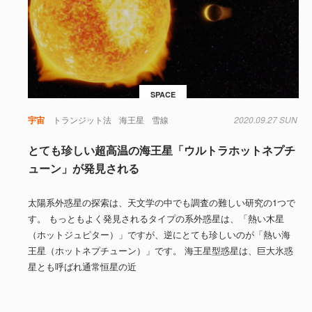
SPACE
宇宙
トランジット法
海王星
雪線
2020.09.27 SUN
とても珍しい超高温の海王星「ウルトラホットネプチ
ューン」が発見される
太陽系外惑星の探索は、天文学の中でも調査の難しい研究の1つで
す。 もっともよく発見されるタイプの系外惑星は、「熱い木星
（ホットジュピター）」ですが、逆にとても珍しいのが「熱い海
王星（ホットネプチューン）」です。 海王星型惑星は、巨大氷惑
星とも呼ばれ通常恒星の近