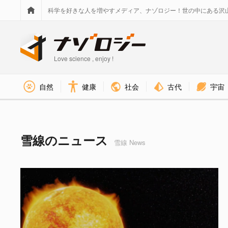
科学を好きな人を増やすメディア、ナゾロジー！世の中にある沢
Love science , enjoy !
社会
古代
宇宙
自然
健康
雪線 タグのニュース - ナゾロ
雪線のニュース
雪線 News