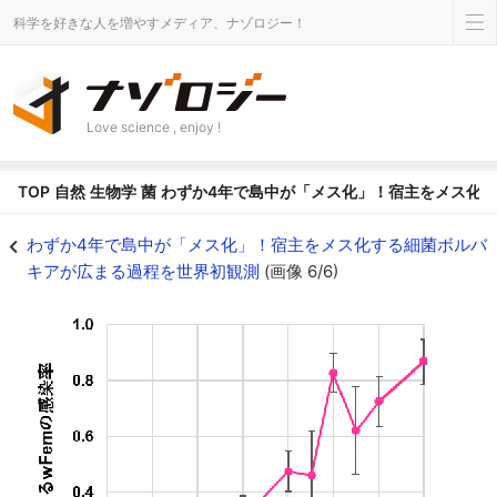
科学を好きな人を増やすメディア、ナゾロジー！
Love science , enjoy !
TOP
自然
生物学
菌
わずか4年で島中が「メス化」！宿主をメス化
採集したメスに占めるwFemを保有したメスの割合 - ナゾロジー
わずか4年で島中が「メス化」！宿主をメス化する細菌ボルバ
キアが広まる過程を世界初観測
(画像 6/6)