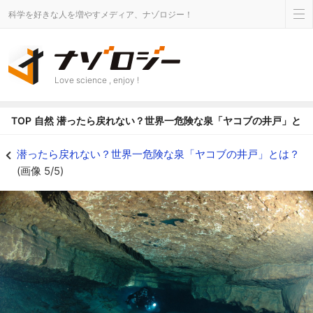
科学を好きな人を増やすメディア、ナゾロジー！
Love science , enjoy !
TOP
自然
潜ったら戻れない？世界一危険な泉「ヤコブの井戸」とは
水中洞窟の一画の様子 - ナゾロジー
潜ったら戻れない？世界一危険な泉「ヤコブの井戸」とは？
(画像 5/5)