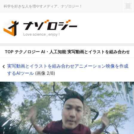
科学を好きな人を増やすメディア、ナゾロジー！
Love science , enjoy !
TOP
テクノロジー
AI・人工知能
実写動画とイラストを組み合わせア
腕をダイナミックに動かす男性の動画 - ナゾロジー
実写動画とイラストを組み合わせアニメーション映像を作成
するAIツール
(画像 2/8)