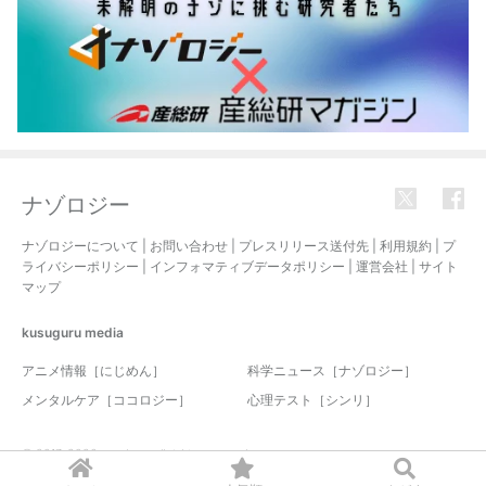
ナゾロジー
ナゾロジーについて
|
お問い合わせ
|
プレスリリース送付先
|
利用規約
|
プ
ライバシーポリシー
|
インフォマティブデータポリシー
|
運営会社
|
サイト
マップ
kusuguru
media
アニメ情報［にじめん］
科学ニュース［ナゾロジー］
メンタルケア［ココロジー］
心理テスト［シンリ］
© 2017-2026 nazology. all rights reserved.