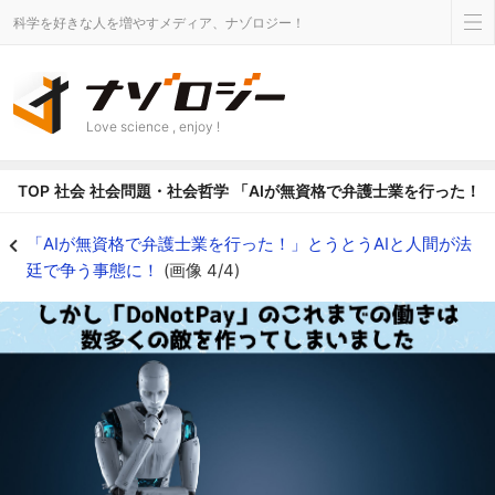
科学を好きな人を増やすメディア、ナゾロジー！
Love science , enjoy !
TOP
社会
社会問題・社会哲学
「AIが無資格で弁護士業を行った！
DoNotPay潰しとAI弁護士の未来 - ナゾロジー
「AIが無資格で弁護士業を行った！」とうとうAIと人間が法
廷で争う事態に！
(画像 4/4)