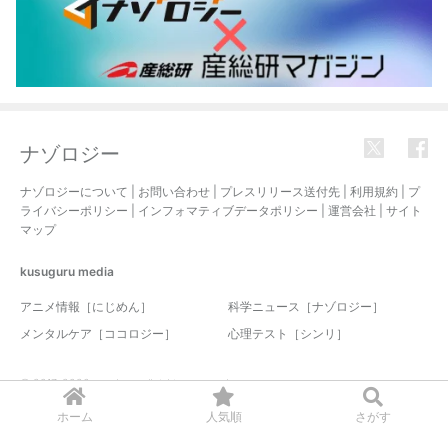
ナゾロジー
ナゾロジーについて
|
お問い合わせ
|
プレスリリース送付先
|
利用規約
|
プ
ライバシーポリシー
|
インフォマティブデータポリシー
|
運営会社
|
サイト
マップ
kusuguru
media
アニメ情報［にじめん］
科学ニュース［ナゾロジー］
メンタルケア［ココロジー］
心理テスト［シンリ］
© 2017-2026 nazology. all rights reserved.
ホーム
人気順
さがす