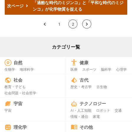
「過酷な時代のミジンコ」と「平和な時代のミジ
次ページ
ンコ」が化学物質を捉える
<
1
2
>
カテゴリー覧
自然
健康
生物学
地球科学
医療
スポーツ
脳科学
心理学
社会
古代
教育・子ども
歴史・考古学
古生物
社会問題・社会哲学
宇宙
テクノロジー
宇宙
AI・人工知能
ロボット
交通
情報・通信
家電
理化学
その他