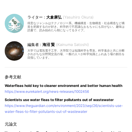
大倉康弘
Yasuhiro Okura
得意なジャンルはテクノロジー系。機械構造・生物構造・社会構造など構
造を把握するのが好き。科学的で不思議なおもちゃにも目がない。趣味は
読書で、読み始めたら朝になってるタイプ。
海沼 賢
Kainuma Satoshi
大学では電気電子工学、大学院では知識科学を専攻。科学進歩と共に分断
されがちな分野間交流の場、一般の人々が科学知識とふれあう場の創出を
目指しています。
Waterfleas hold key to cleaner environment and better human health
https://www.eurekalert.org/news-releases/1002456
Scientists use water fleas to filter pollutants out of wastewater
https://www.theguardian.com/environment/2023/sep/26/scientists-use-
water-fleas-to-filter-pollutants-out-of-wastewater