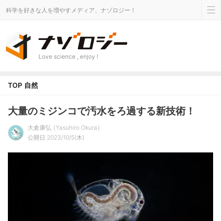
科学を好きな人を増やすメディア、ナゾロジー！
Love science , enjoy !
TOP
自然
大量のミジンコで汚水をろ過する新技術！
大倉康弘
Yasuhiro Okura
公開日 2023/10/5(木)