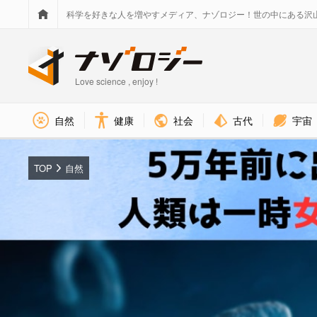
科学を好きな人を増やすメディア、ナゾロジー！世の中にある沢
Love science , enjoy !
社会
古代
宇宙
自然
健康
TOP
自然