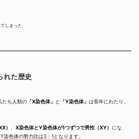
れてしまった
られた歴史
私たち人類の
「X染色体」
と
「Y染色体」
は長年にわたり、
XX）
、
X染色体とY染色体が1つずつで男性（XY）
にな
Y染色体の勢力比は3：1となります。