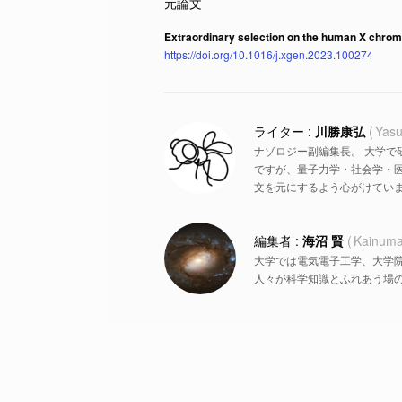
Extraordinary selection on the human X chro
https://doi.org/10.1016/j.xgen.2023.100274
川勝康弘
Yasu
ナゾロジー副編集長。 大学で
ですが、量子力学・社会学・
文を元にするよう心がけていま
海沼 賢
Kainuma
大学では電気電子工学、大学
人々が科学知識とふれあう場