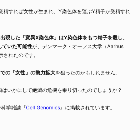
受精すれば女性が生まれ、Y染色体を運ぶY精子が受精すれ
て出現した「変異X染色体」はY染色体をもつ精子を殺し、
していた可能性
が、デンマーク・オーフス大学（Aarhus
究で示されたのです。
中での「女性」の勢力拡大
を狙ったのかもしれません。
類はいかにして絶滅の危機を乗り切ったのでしょうか？
で科学雑誌『
Cell Genomics
』に掲載されています。