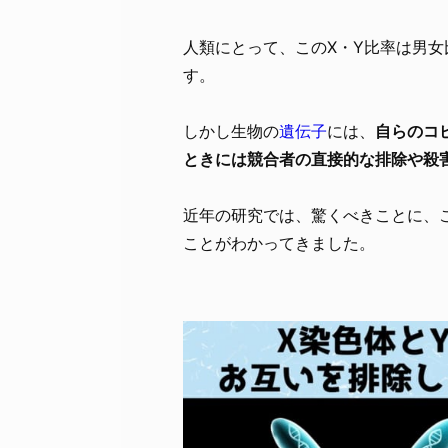
人類にとって、このX・Y比率は男
す。
しかし生物の
遺伝子
には、
自らのコ
ときには競合者の直接的な排除や殺
近年の研究では、驚くべきことに、
ことがわかってきました。