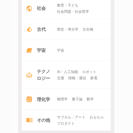
教育・子ども
社会
社会問題・社会哲学
古代
歴史・考古学
古生物
宇宙
宇宙
テクノ
AI・人工知能
ロボット
ロジー
交通
情報・通信
家電
理化学
物理学
量子論
数学
サブカル・アート
おもちゃ
その他
プロダクト