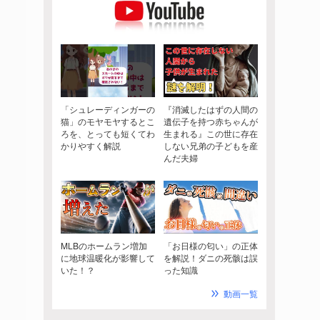
「シュレーディンガーの
『消滅したはずの人間の
猫」のモヤモヤするとこ
遺伝子を持つ赤ちゃんが
ろを、とっても短くてわ
生まれる』この世に存在
かりやすく解説
しない兄弟の子どもを産
んだ夫婦
MLBのホームラン増加
「お日様の匂い」の正体
に地球温暖化が影響して
を解説！ダニの死骸は誤
いた！？
った知識
動画一覧