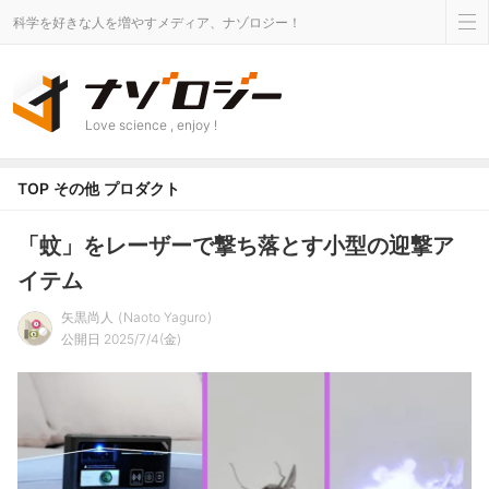
科学を好きな人を増やすメディア、ナゾロジー！
Love science , enjoy !
TOP
その他
プロダクト
「蚊」をレーザーで撃ち落とす小型の迎撃ア
イテム
矢黒尚人
Naoto Yaguro
公開日 2025/7/4(金)