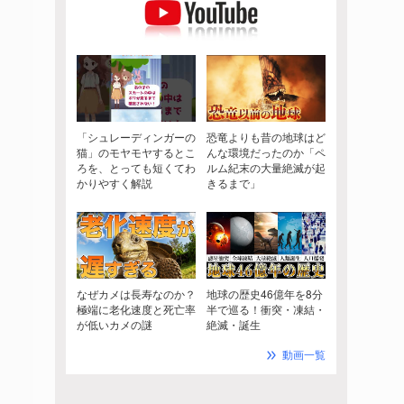
「シュレーディンガーの
恐竜よりも昔の地球はど
猫」のモヤモヤするとこ
んな環境だったのか「ペ
ろを、とっても短くてわ
ルム紀末の大量絶滅が起
かりやすく解説
きるまで」
なぜカメは長寿なのか？
地球の歴史46億年を8分
極端に老化速度と死亡率
半で巡る！衝突・凍結・
が低いカメの謎
絶滅・誕生
動画一覧