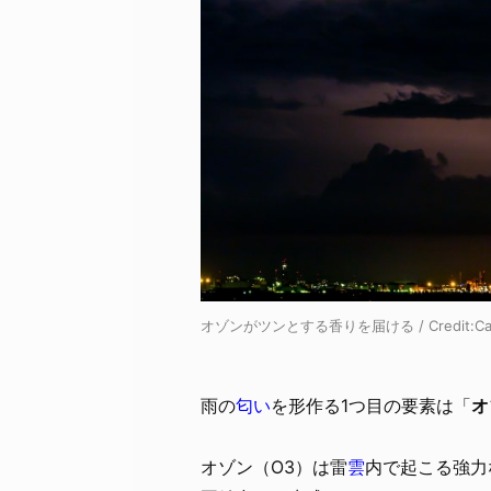
オゾンがツンとする香りを届ける / Credit:
C
雨の
匂い
を形作る1つ目の要素は「
オ
オゾン（O3）は雷
雲
内で起こる強力