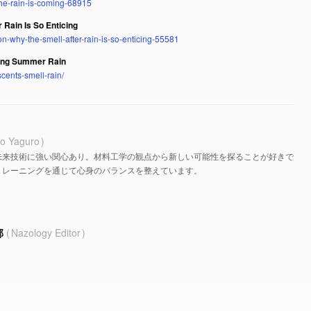
the-rain-is-coming-68915
 Rain Is So Enticing
on-why-the-smell-after-rain-is-so-enticing-55581
ming Summer Rain
scents-smell-rain/
o Yaguro
未来技術に強い関心あり。材料工学の観点から新しい可能性を探ることが好きで
トレーニングを通じて心身のバランスを整えています。
部
Nazology Editor