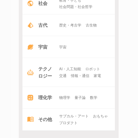
社会
社会問題・社会哲学
古代
歴史・考古学
古生物
宇宙
宇宙
テクノ
AI・人工知能
ロボット
ロジー
交通
情報・通信
家電
理化学
物理学
量子論
数学
サブカル・アート
おもちゃ
その他
プロダクト