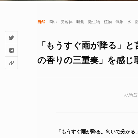
自然
匂い
受容体
嗅覚
微生物
植物
気象
水
「もうすぐ雨が降る」と
の香りの三重奏」を感じ
「
もうすぐ雨が降る。匂いで分かる