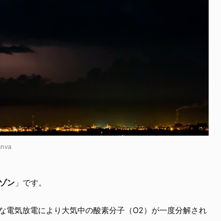
anva
ゾン
」です。
な電気放電により大気中の酸素分子（O2）が一度分解され