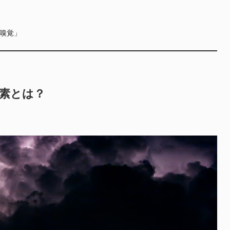
嗅覚」
素とは？