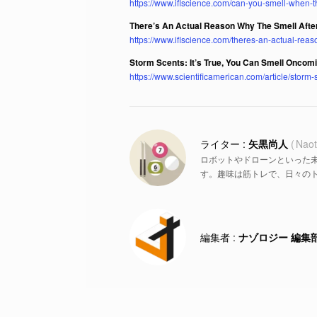
https://www.iflscience.com/can-you-smell-when-
There’s An Actual Reason Why The Smell After
https://www.iflscience.com/theres-an-actual-reas
Storm Scents: It’s True, You Can Smell Onco
https://www.scientificamerican.com/article/storm-
矢黒尚人
Naot
ロボットやドローンといった
す。趣味は筋トレで、日々の
ナゾロジー 編集