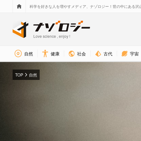
科学を好きな人を増やすメディア、ナゾロジー！世の中にある沢
Love science , enjoy !
社会
古代
宇宙
自然
健康
TOP
自然