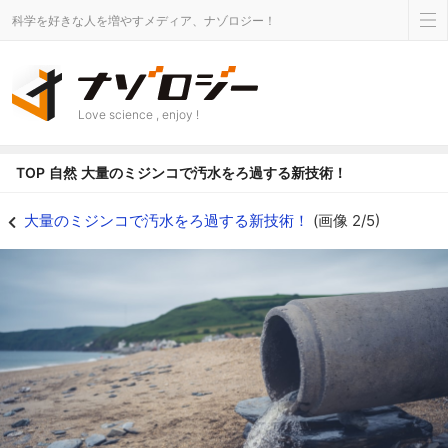
科学を好きな人を増やすメディア、ナゾロジー！
Love science , enjoy !
TOP
自然
大量のミジンコで汚水をろ過する新技術！
処理されていない汚水は地球や私たちの健康に悪影響を与える - ナゾロジー
大量のミジンコで汚水をろ過する新技術！
(画像 2/5)