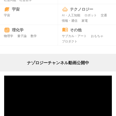
宇宙
テクノロジー
宇宙
AI・人工知能
ロボット
交通
情報・通信
家電
理化学
その他
物理学
量子論
数学
サブカル・アート
おもちゃ
プロダクト
ナゾロジーチャンネル動画公開中