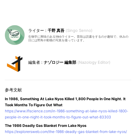
千野 真吾
Singo Senno
生物学に興味のあるWebライター。普段は読書をするのが趣味で、休みの
日には野鳥や動物の写真を撮っています。
ナゾロジー 編集部
Nazology Editor
In 1986, Something At Lake Nyos Killed 1,800 People In One Night. It
Took Months To Figure Out What
https://www.iflscience.com/in-1986-something-at-lake-nyos-killed-1800-
people-in-one-night-it-took-months-to-figure-out-what-83303
The 1986 Deadly Gas Blanket From Lake Nyos
https://explorersweb.com/the-1986-deadly-gas-blanket-from-lake-nyos/