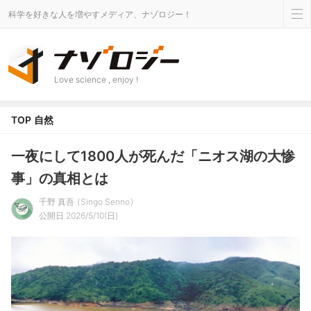
科学を好きな人を増やすメディア、ナゾロジー！
Love science , enjoy !
TOP
自然
一夜にして1800人が死んだ「ニオス湖の大惨
事」の真相とは
千野 真吾
Singo Senno
公開日 2026/5/10(日)