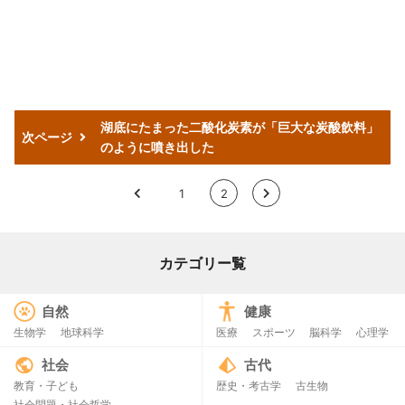
湖底にたまった二酸化炭素が「巨大な炭酸飲料」
次ページ
のように噴き出した
<
1
2
>
カテゴリー覧
自然
健康
生物学
地球科学
医療
スポーツ
脳科学
心理学
社会
古代
教育・子ども
歴史・考古学
古生物
社会問題・社会哲学